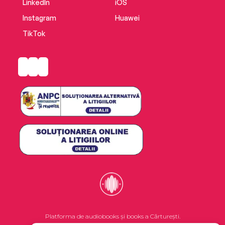
LinkedIn
iOS
Instagram
Huawei
TikTok
Platforma de audiobooks și books a Cărturești.