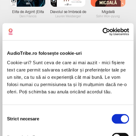
Elita de Argint (Elita
Diavolul se îmbracă de
Migdală
de...
la...
Dani Francis
Lauren Weisberger
Sohn Won-pyung
Despre
carte
AudioTribe.ro folosește cookie-uri
Oare inefabilul iubirii și taina relației dintre doi
Cookie-uri? Sunt ceva de care ai mai auzit - mici fișiere
oameni pot fi traduse în cifre? John Gottman,
text care permit salvarea setărilor și preferințelor tale pe
psiholog clinician de renume și profesor emerit
un site, ca tu să ai o experiență cât mai bună. Le vom
la Universitatea din Washington, Seattle,
folosi numai cu permisiunea ta și îți mulțumim dacă ne-o
susține că da. Iar abordarea statistică și
oferi. Poți schimba sau anula oricând acordul tău.
MAI MULT
matematică nu este doar o ambiție științifică de
În acest moment nu există recenzii
cabinet, ci rezultatul a patruzeci de ani de
pentru această carte
muncă. Gottman și echipa sa au dus relația de
Selecția
Strict necesare
cuplu în laborator, au studiat-o și au ajuns la
consimțământului
concluzia că încrederea este acel element-
cheie, cuantificabil, a cărui prezență sau