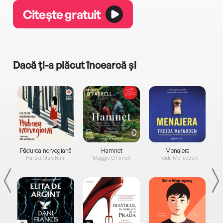
Citește gratuit
Dacă ți-a plăcut încearcă și
a...
Pădurea norvegiană
Hamnet
Menajera
I
Haruki Murakami
Maggie O'Farrell
Freida McFadden