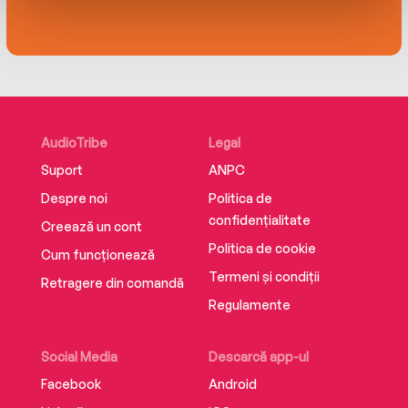
și pentru cuplurile care aspiră să își înscrie
povestea în durată.
Traducere de Andreea Vrabie
Editura Curtea Veche
ISBN 978-606-44-1530-1
AudioTribe
Legal
Suport
ANPC
Despre noi
Politica de
confidențialitate
Creează un cont
Politica de cookie
Cum funcționează
Termeni și condiții
Retragere din comandă
Regulamente
Social Media
Descarcă app-ul
Facebook
Android