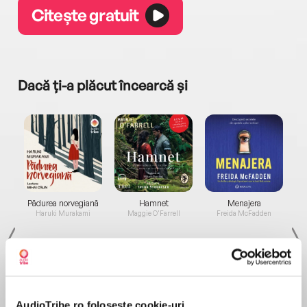
Citește gratuit
Dacă ți-a plăcut încearcă și
a...
Pădurea norvegiană
Hamnet
Menajera
I
Haruki Murakami
Maggie O'Farrell
Freida McFadden
AudioTribe.ro folosește cookie-uri