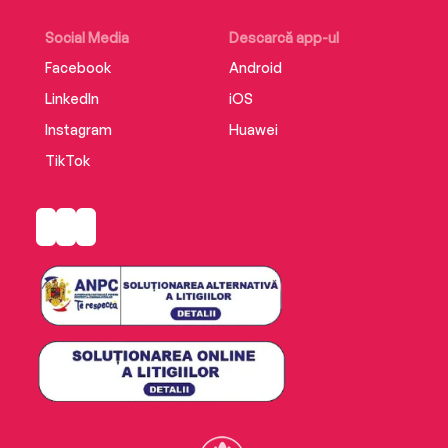
ei.“
Social Media
Descarcă app-ul
Editura Nemira
Facebook
Android
ISBN 978-606-43-2116-9
LinkedIn
iOS
Instagram
Huawei
TikTok