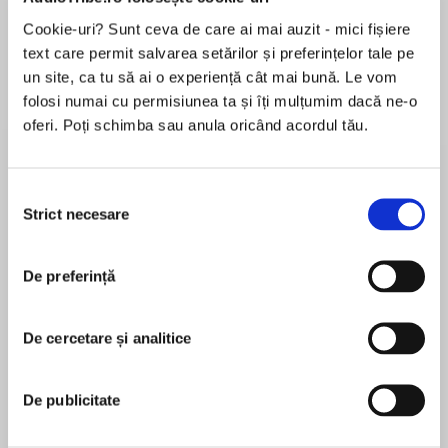
Cookie-uri? Sunt ceva de care ai mai auzit - mici fișiere
Elita de Argint (Elita
Diavolul se îmbracă de
Migdală
de...
la...
Dani Francis
Lauren Weisberger
Sohn Won-pyung
text care permit salvarea setărilor și preferințelor tale pe
un site, ca tu să ai o experiență cât mai bună. Le vom
folosi numai cu permisiunea ta și îți mulțumim dacă ne-o
oferi. Poți schimba sau anula oricând acordul tău.
Despre
carte
Al cincilea roman din seria MINERVA TUTOVAN.
Selecția
Strict necesare
consimțământului
În dimineața zilei de 1 ianuarie, inginerul Dan
De preferință
Manu e găsit lângă rafturile bibliotecii, cu un
MAI MULT
cuțit înfipt între omoplați.
În acest moment nu există recenzii
De cercetare și analitice
pentru această carte
Pentru a rezolva crima, Minerva Tutovan trebuie
să navigheze printre cei apropiați victimei, toți
De publicitate
cu vieți complicate și câteva secrete
surprinzătoare: Cora Manu, soția serafică,