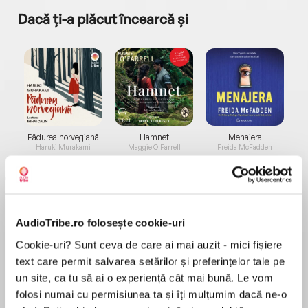
Dacă ți-a plăcut încearcă și
a...
Pădurea norvegiană
Hamnet
Menajera
I
Haruki Murakami
Maggie O'Farrell
Freida McFadden
AudioTribe.ro folosește cookie-uri
Cookie-uri? Sunt ceva de care ai mai auzit - mici fișiere
text care permit salvarea setărilor și preferințelor tale pe
Elita de Argint (Elita
Diavolul se îmbracă de
Migdală
de...
la...
Dani Francis
Lauren Weisberger
Sohn Won-pyung
un site, ca tu să ai o experiență cât mai bună. Le vom
folosi numai cu permisiunea ta și îți mulțumim dacă ne-o