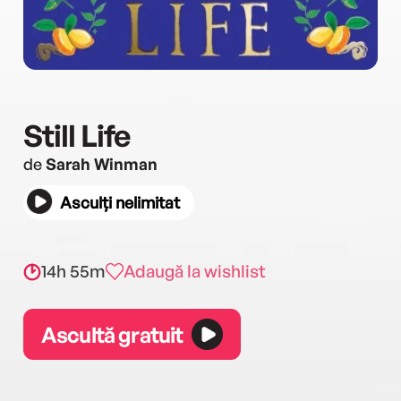
Still Life
de
Sarah Winman
Asculți nelimitat
14h 55m
Adaugă la wishlist
Ascultă gratuit