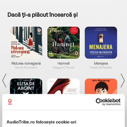
Dacă ți-a plăcut încearcă și
a...
Pădurea norvegiană
Hamnet
Menajera
I
Haruki Murakami
Maggie O'Farrell
Freida McFadden
Elita de Argint (Elita
Diavolul se îmbracă de
Migdală
de...
la...
Dani Francis
Lauren Weisberger
Sohn Won-pyung
AudioTribe.ro folosește cookie-uri