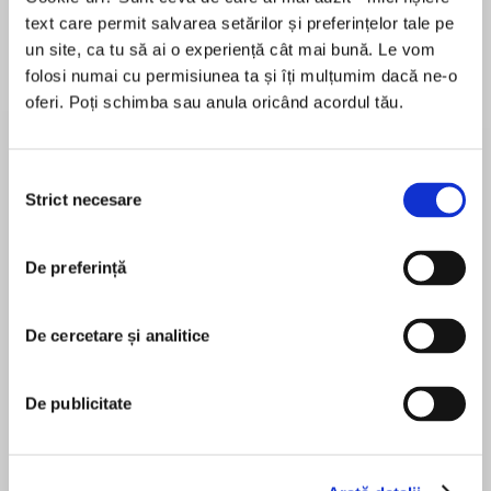
text care permit salvarea setărilor și preferințelor tale pe
un site, ca tu să ai o experiență cât mai bună. Le vom
folosi numai cu permisiunea ta și îți mulțumim dacă ne-o
Despre
carte
oferi. Poți schimba sau anula oricând acordul tău.
Sound the Cosmic Horn for bestselling author
Louise Rennison’s ninth book of the confessions
Selecția
of crazy but loveable teenager Georgia
Strict necesare
consimțământului
Nicolson!
De preferință
MAI MULT
Now that Georgia has finally won over gorgey
În acest moment nu există recenzii
Masimo, the Italian Stallion, her old friend and
pentru această carte
lip-nibbling partner Dave the Laugh has popped
De cercetare și analitice
up again. Will Georgia go to Pizza-a-gogo land
to visit dreamy Masimo? Or could her perfect
De publicitate
boy be closer than she thinks. A Sex Kitty’s life
Louise Rennison
is never simple…
Louise Rennison was a journalist, comedian and
More hilarious confessions from our fave teen