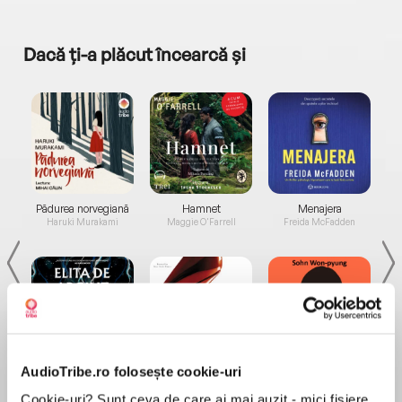
Dacă ți-a plăcut încearcă și
a...
Pădurea norvegiană
Hamnet
Menajera
I
Haruki Murakami
Maggie O'Farrell
Freida McFadden
AudioTribe.ro folosește cookie-uri
Elita de Argint (Elita
Diavolul se îmbracă de
Migdală
de...
la...
Dani Francis
Lauren Weisberger
Sohn Won-pyung
Cookie-uri? Sunt ceva de care ai mai auzit - mici fișiere