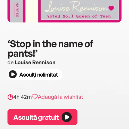
‘Stop in the name of
pants!’
de
Louise Rennison
Asculți nelimitat
4h 42m
Adaugă la wishlist
Ascultă gratuit