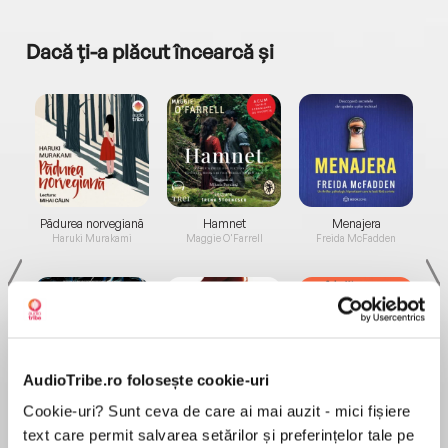
Dacă ți-a plăcut încearcă și
a...
Pădurea norvegiană
Hamnet
Menajera
I
Haruki Murakami
Maggie O'Farrell
Freida McFadden
AudioTribe.ro folosește cookie-uri
Elita de Argint (Elita
Diavolul se îmbracă de
Migdală
Cookie-uri? Sunt ceva de care ai mai auzit - mici fișiere
de...
la...
Dani Francis
Lauren Weisberger
Sohn Won-pyung
text care permit salvarea setărilor și preferințelor tale pe