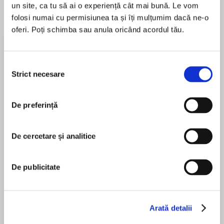
un site, ca tu să ai o experiență cât mai bună. Le vom
folosi numai cu permisiunea ta și îți mulțumim dacă ne-o
oferi. Poți schimba sau anula oricând acordul tău.
Despre
carte
Enhance, extend and enrich your pupils’ reading
Selecția
experience.
Strict necesare
consimțământului
De preferință
Bring Collins Big Cat to life in your classroom
MAI MULT
with brand new read-along versions of all Key
În acest moment nu există recenzii
Stage 1 Collins Big Cat books. Enjoy lively
De cercetare și analitice
pentru această carte
readings, sound effects and music whilst
helping children connect how words look with
Unknown
De publicitate
how they sound.
This audio bundle includes stories for age 3 to 4
Collins
Arată detalii
year olds from Band 04/Blue, titles are: