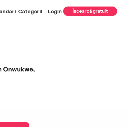
andări
Categorii
Login
Încearcă gratuit
en Onwukwe,