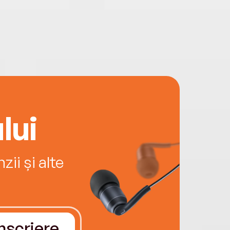
lui
ii și alte
Înscriere