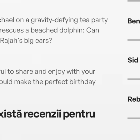
ael on a gravity-defying tea party
Be
 rescues a beached dolphin: Can
Rajah’s big ears?
Sid
ul to share and enjoy with your
 would make the perfect birthday
Reb
istă recenzii pentru