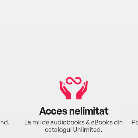
Acces nelimitat
ând.
La mii de audiobooks & eBooks din
Po
catalogul Unlimited.