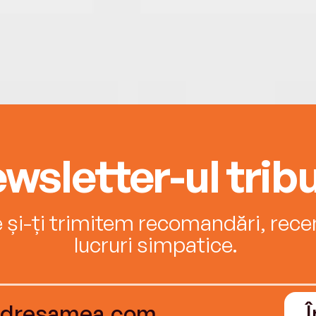
wsletter-ul tribu
e și-ți trimitem recomandări, recenz
lucruri simpatice.