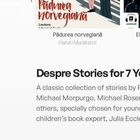
eria...
Pădurea norvegiană
E
ris
Haruki Murakami
Despre
Stories for 7 
A classic collection of stories by 
Michael Morpurgo, Michael Rose
others, specially chosen for you
children’s book expert, Julia Ecc