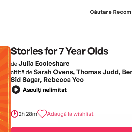
Căutare
Recom
Stories for 7 Year Olds
Julia Eccleshare
de
Sarah Ovens, Thomas Judd, B
citită de
Sid Sagar, Rebecca Yeo
Asculți nelimitat
2h 28m
Adaugă la wishlist