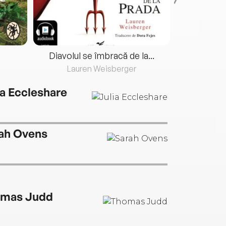
Diavolul se îmbracă de la...
Lauren Weisberger
Fre
ia Eccleshare
ah Ovens
mas Judd