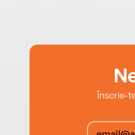
Ne
Înscrie-t