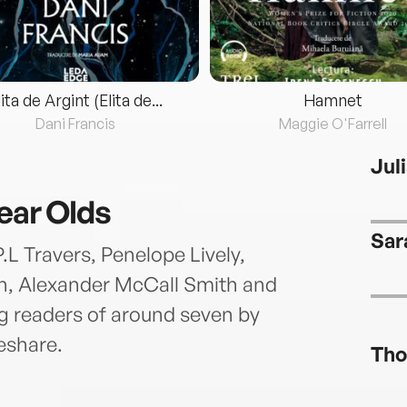
lita de Argint (Elita de...
Hamnet
Dani Francis
Maggie O'Farrell
Jul
Year Olds
Sar
P.L Travers, Penelope Lively,
n, Alexander McCall Smith and
ng readers of around seven by
leshare.
Tho