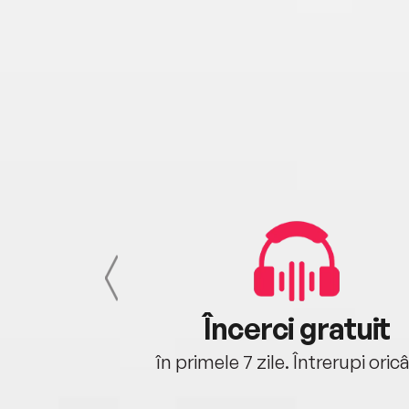
cu tine
Încerci gratuit
oriunde ești.
în primele 7 zile. Întrerupi oric