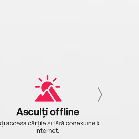
Asculți offline
Aj
ți accesa cărțile și fără conexiune la
Ascultă a
internet.