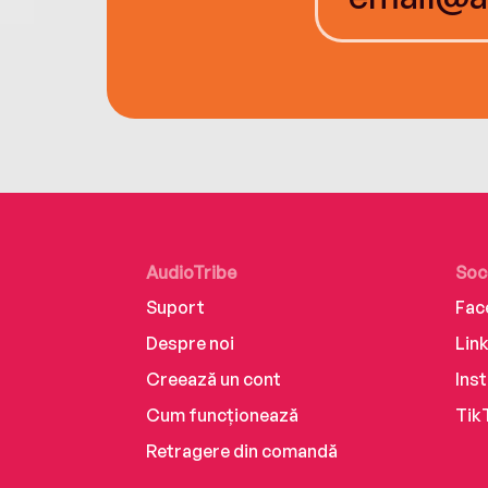
AudioTribe
Soc
Suport
Fac
Despre noi
Lin
Creează un cont
Ins
Cum funcționează
Tik
Retragere din comandă