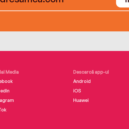
ial Media
Descarcă app-ul
ebook
Android
kedIn
iOS
tagram
Huawei
Tok