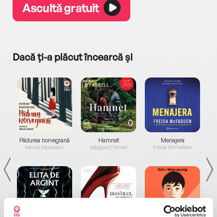
Ascultă gratuit
Dacă ți-a plăcut încearcă și
a...
Pădurea norvegiană
Hamnet
Menajera
I
Haruki Murakami
Maggie O'Farrell
Freida McFadden