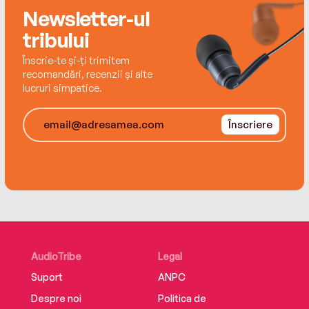
Newsletter-ul
tribului
Înscrie-te și-ți trimitem
recomandări, recenzii și alte
lucruri simpatice.
Înscriere
AudioTribe
Legal
Suport
ANPC
Despre noi
Politica de