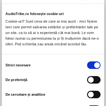
Elita de Argint (Elita
Diavolul se îmbracă de
Migdală
de...
la...
Dani Francis
Lauren Weisberger
Sohn Won-pyung
AudioTribe.ro folosește cookie-uri
Cookie-uri? Sunt ceva de care ai mai auzit - mici fișiere
text care permit salvarea setărilor și preferințelor tale pe
un site, ca tu să ai o experiență cât mai bună. Le vom
Despre
carte
folosi numai cu permisiunea ta și îți mulțumim dacă ne-o
oferi. Poți schimba sau anula oricând acordul tău.
The audio edition of Nathan W. Pyle’s first
picture book in his New York Times bestselling
Strange Planet series!
Selecția
Strict necesare
consimțământului
Based on his popular Instagram comics, Nathan
MAI MULT
W. Pyle presents a delightful, heartfelt, and
În acest moment nu există recenzii
clever book that young and old beings alike will
De preferință
pentru această carte
enjoy reading together.
Nathan W. Pyle
De cercetare și analitice
When the nearest star rises, Lifegiver has an
exciting quest planned for Offspring! Follow
Nathan W. Pyle is the #1 New York Times