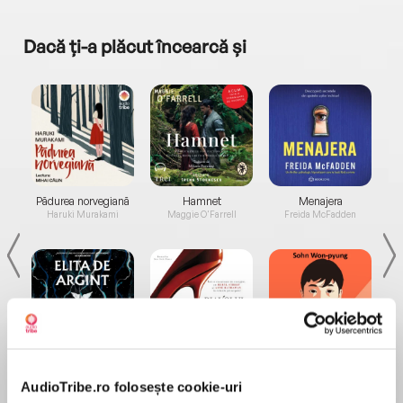
Dacă ți-a plăcut încearcă și
a...
Pădurea norvegiană
Hamnet
Menajera
I
Haruki Murakami
Maggie O'Farrell
Freida McFadden
Elita de Argint (Elita
Diavolul se îmbracă de
Migdală
de...
la...
Dani Francis
Lauren Weisberger
Sohn Won-pyung
AudioTribe.ro folosește cookie-uri