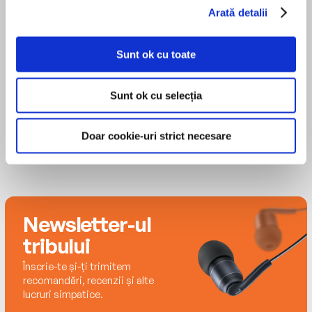
bestsellers all over the world. Currently she lives in
sensuous best withStranger in My Arms.
Arată detalii
California with her husband Gregory.
MAI MULT
Rosalyn Landor
Sunt ok cu toate
Sunt ok cu selecția
Doar cookie-uri strict necesare
Newsletter-ul
tribului
Înscrie-te și-ți trimitem
recomandări, recenzii și alte
lucruri simpatice.