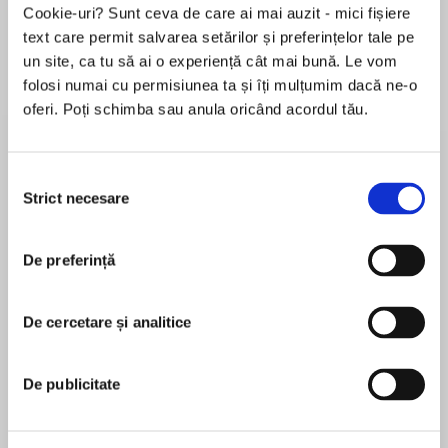
Cookie-uri? Sunt ceva de care ai mai auzit - mici fișiere
text care permit salvarea setărilor și preferințelor tale pe
un site, ca tu să ai o experiență cât mai bună. Le vom
Despre
carte
folosi numai cu permisiunea ta și îți mulțumim dacă ne-o
oferi. Poți schimba sau anula oricând acordul tău.
“One of today’s leading lights in romantic
fiction.”—Seattle Times
Selecția
USA TodayandNew York Timesbestselling
Strict necesare
consimțământului
author Lisa Kleypas is one of America’s most
MAI MULT
acclaimed and popular authors of historical
De preferință
În acest moment nu există recenzii
romance fiction—andStranger in My Armsis one
pentru această carte
of her most beloved novels! A classic tale of a
noble lady whose life is upended when her
De cercetare și analitice
Lisa Kleypas
despised husband—believed lost at sea—
returns, a remarkably altered, more passionate
Lisa Kleypas graduated from Wellesley College
De publicitate
and loving man…if he is, indeed, who he claims
with a political science degree. Her novels are
to be. A two-time RITA Award-winner—and a
published in forty different languages and are
nine-time nominee—Lisa Kleypas is at her