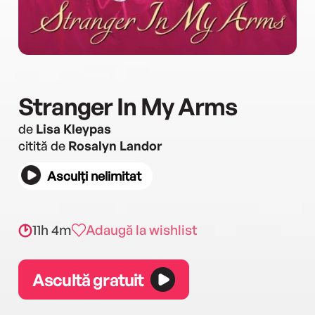
Stranger In My Arms
de
Lisa Kleypas
citită de
Rosalyn Landor
Asculți nelimitat
11h 4m
Adaugă la wishlist
Ascultă gratuit