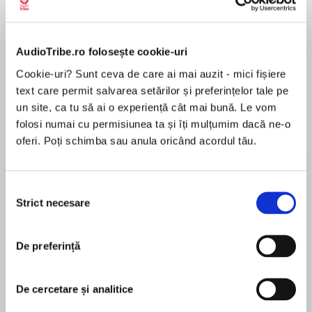
AudioTribe.ro folosește cookie-uri
Elita de Argint (Elita
Diavolul se îmbracă de
Migdală
de...
la...
Dani Francis
Lauren Weisberger
Sohn Won-pyung
Cookie-uri? Sunt ceva de care ai mai auzit - mici fișiere
text care permit salvarea setărilor și preferințelor tale pe
un site, ca tu să ai o experiență cât mai bună. Le vom
folosi numai cu permisiunea ta și îți mulțumim dacă ne-o
oferi. Poți schimba sau anula oricând acordul tău.
Despre
carte
Autoare distinsă cu Premiul Pulitzer pentru
Ficțiune în 2023
Selecția
Strict necesare
consimțământului
Bestseller New York Times
De preferință
MAI MULT
Într-un orășel din America zilelor noastre, Willa
Recenzii
Knox și familia ei se luptă cu o precaritate
dezarmantă: sărăcie, șomaj, doliu, boală și lipsa
De cercetare și analitice
oricărei siguranțe materiale – crize personale