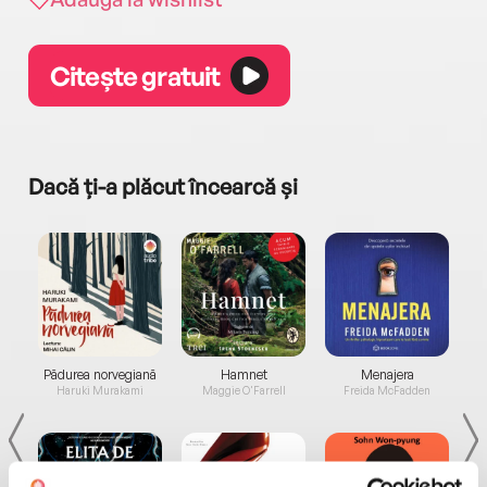
Citește gratuit
Dacă ți-a plăcut încearcă și
a...
Pădurea norvegiană
Hamnet
Menajera
I
Haruki Murakami
Maggie O'Farrell
Freida McFadden