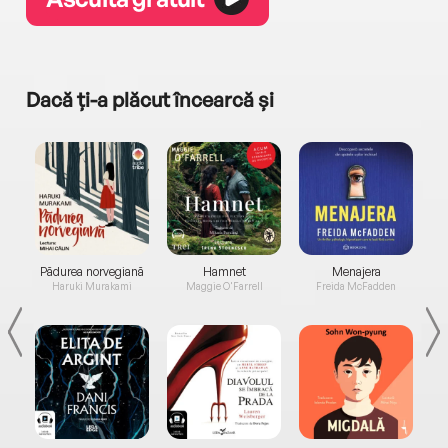
Dacă ți-a plăcut încearcă și
a...
Pădurea norvegiană
Hamnet
Menajera
I
Haruki Murakami
Maggie O'Farrell
Freida McFadden