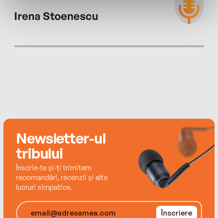
Migration Studies, Cambridge Scholars
Irena Stoenescu
Publishing. În plan literar este autoarea unui volum
de poezii publicat în limba engleză și colaborează
frecvent la diferite reviste literare (Spillwords
Press, Visual Verse). Locuiește în California
împreună cu familia sa. Facebook.com/Andrada
Costoiu
Newsletter-ul
tribului
Înscrie-te și-ți trimitem
recomandări, recenzii și alte
lucruri simpatice.
Înscriere