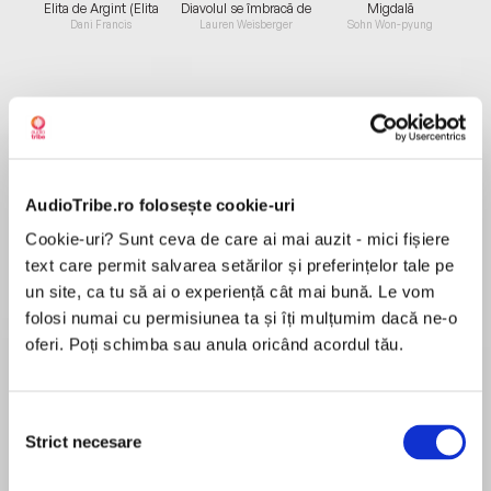
Elita de Argint (Elita
Diavolul se îmbracă de
Migdală
de...
la...
Dani Francis
Lauren Weisberger
Sohn Won-pyung
Despre
carte
Romanul Sub Cortina de Fier este o poveste
AudioTribe.ro folosește cookie-uri
ficționalizată despre viața unei familii din ultimii
3 ani ai dictaturii comuniste. Ion, un arhitect în
Cookie-uri? Sunt ceva de care ai mai auzit - mici fișiere
vârstă de 45 de ani, împreună cu soția și cu
text care permit salvarea setărilor și preferințelor tale pe
fetița lor de 7 ani, duc o viață normală, cu
un site, ca tu să ai o experiență cât mai bună. Le vom
MAI MULT
bucurii și lipsuri, așa cum era viața de la sfârșitul
folosi numai cu permisiunea ta și îți mulțumim dacă ne-o
Recenzii
anilor 1980 în România. Accidentul de la
oferi. Poți schimba sau anula oricând acordul tău.
Cernobîl și alte câteva evenimente fac ca
nemulțumirea și furia mocnindă din interiorul lui
Așa a fost
Selecția
Ion să iasă la suprafață, iar el să se revolte
Strict necesare
consimțământului
împotriva regimului comunist.
De la Bucureștiul anilor 1980, până la Aiud și la