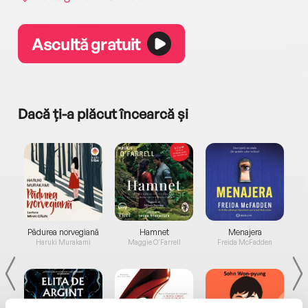
Ascultă gratuit
Dacă ți-a plăcut încearcă și
a...
Pădurea norvegiană
Hamnet
Menajera
I
Haruki Murakami
Maggie O'Farrell
Freida McFadden