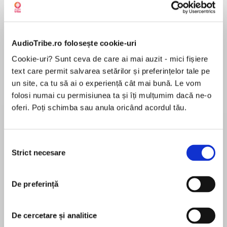
Elita de Argint (Elita
Diavolul se îmbracă de
Migdală
AudioTribe.ro folosește cookie-uri
de...
la...
Dani Francis
Lauren Weisberger
Sohn Won-pyung
Cookie-uri? Sunt ceva de care ai mai auzit - mici fișiere
text care permit salvarea setărilor și preferințelor tale pe
un site, ca tu să ai o experiență cât mai bună. Le vom
folosi numai cu permisiunea ta și îți mulțumim dacă ne-o
Despre
carte
oferi. Poți schimba sau anula oricând acordul tău.
Lucrarea lui Robert Greene oferă un set de
principii care ajută la înțelegerea dinamicii
Selecția
puterii, influenței și relațiilor interumane. Cartea
Strict necesare
consimțământului
adresează comportamentele și deciziile care
pot duce la succes, dar și la manipularea subtilă
MAI MULT
a celor din jur. Greene își bazează lecțiile pe
De preferință
În acest moment nu există recenzii
exemple din istorie și pe comportamentele
pentru această carte
marilor lideri, regii, politicieni și strategii.
De cercetare și analitice
Unul dintre conceptele centrale din "Succes și