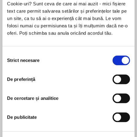
Cookie-uri? Sunt ceva de care ai mai auzit - mici fișiere
de...
la...
Dani Francis
Lauren Weisberger
Sohn Won-pyung
text care permit salvarea setărilor și preferințelor tale pe
un site, ca tu să ai o experiență cât mai bună. Le vom
folosi numai cu permisiunea ta și îți mulțumim dacă ne-o
oferi. Poți schimba sau anula oricând acordul tău.
Despre
carte
„Șocant la aproape fiecare pagină." – Wall
Selecția
Street Journal
Strict necesare
consimțământului
În curând, un serial NETFLIX
De preferință
MAI MULT
Cum îţi găsești perechea? Foarte simplu: îţi faci
În acest moment nu există recenzii
un test ADN și, în scurtă vreme, urmează să fii
De cercetare și analitice
pentru această carte
potrivit cu partenerul perfect. Aceasta este
promisiunea companiei Potrivește-ţi ADN-ul,
care a descoperit gena capabilă să determine
De publicitate
sufletul pereche. Milioane de oameni din
John Mars
întreaga lume au beneficiat de serviciile