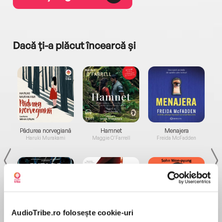
Dacă ți-a plăcut încearcă și
a...
Pădurea norvegiană
Hamnet
Menajera
I
Haruki Murakami
Maggie O'Farrell
Freida McFadden
AudioTribe.ro folosește cookie-uri
Elita de Argint (Elita
Diavolul se îmbracă de
Migdală