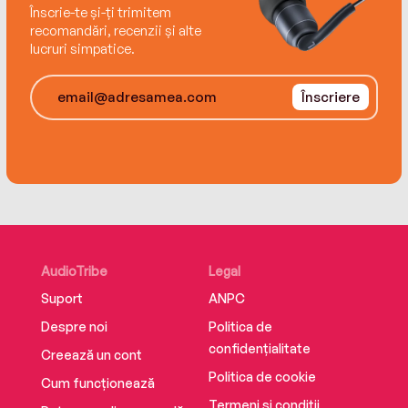
Înscrie-te și-ți trimitem
recomandări, recenzii și alte
‘Pure comfort – warmth and cosiness exude
lucruri simpatice.
from every page’ Woman
Înscriere
‘Family, friendships, farming and fabulous food.
The Pudding Pantry is perfect!’ Sunday Times
bestseller Heidi Swain
‘Cosy and uplifting – a real treat!’ Debbie
Johnson
AudioTribe
Legal
Suport
ANPC
Despre noi
Politica de
confidențialitate
Creează un cont
Politica de cookie
Cum funcționează
Termeni și condiții