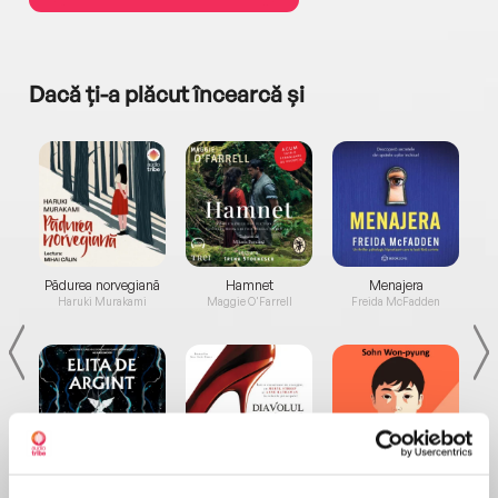
Dacă ți-a plăcut încearcă și
a...
Pădurea norvegiană
Hamnet
Menajera
I
Haruki Murakami
Maggie O'Farrell
Freida McFadden
Elita de Argint (Elita
Diavolul se îmbracă de
Migdală