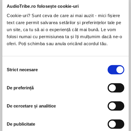
de...
la...
Dani Francis
Lauren Weisberger
Sohn Won-pyung
AudioTribe.ro folosește cookie-uri
Cookie-uri? Sunt ceva de care ai mai auzit - mici fișiere
text care permit salvarea setărilor și preferințelor tale pe
un site, ca tu să ai o experiență cât mai bună. Le vom
Despre
carte
folosi numai cu permisiunea ta și îți mulțumim dacă ne-o
oferi. Poți schimba sau anula oricând acordul tău.
The Pudding Pantry opens its doors for summer.
And there are wedding bells on the horizon . . .
Selecția
Strict necesare
consimțământului
The sun is shining as Rachel and her gorgeous
MAI MULT
beau, Tom, prepare to tie the knot at Primrose
În acest moment nu există recenzii
Farm.
De preferință
pentru această carte
De cercetare și analitice
It takes a village to pull off the perfect country
wedding and Rachel couldn’t be more grateful
Caroline Roberts
for her friends and family as they roll out the
De publicitate
haybales and string up the bunting – all she