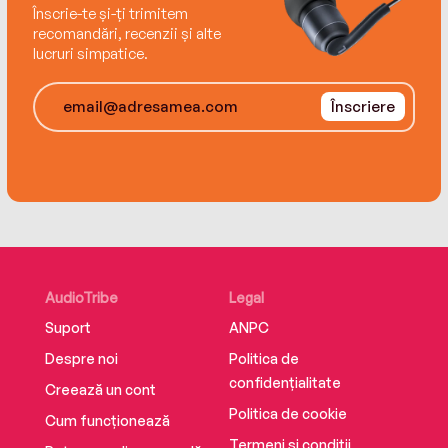
Înscrie-te și-ți trimitem
recomandări, recenzii și alte
lucruri simpatice.
Înscriere
AudioTribe
Legal
Suport
ANPC
Despre noi
Politica de
confidențialitate
Creează un cont
Politica de cookie
Cum funcționează
Termeni și condiții