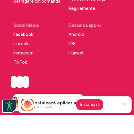
Retragere din comandă
Regulamente
Social Media
Descarcă app-ul
Facebook
Android
LinkedIn
iOS
Instagram
Huawei
TikTok
Instalează aplicația
✕
Instalează
★ 4.7 · Gratuit