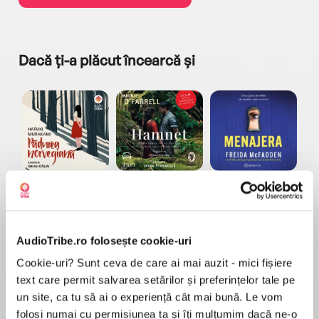
Dacă ți-a plăcut încearcă și
a...
Pădurea norvegiană
Hamnet
Menajera
I
Haruki Murakami
Maggie O'Farrell
Freida McFadden
AudioTribe.ro folosește cookie-uri
Cookie-uri? Sunt ceva de care ai mai auzit - mici fișiere
text care permit salvarea setărilor și preferințelor tale pe
un site, ca tu să ai o experiență cât mai bună. Le vom
folosi numai cu permisiunea ta și îți mulțumim dacă ne-o
Elita de Argint (Elita
Diavolul se îmbracă de
Migdală