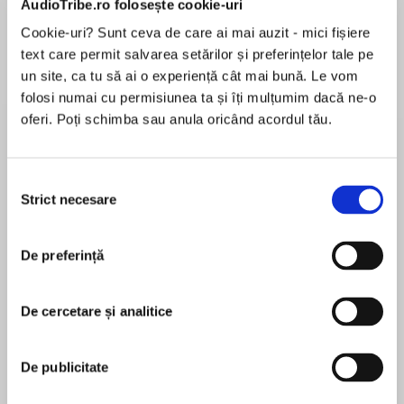
AudioTribe.ro folosește cookie-uri
Cookie-uri? Sunt ceva de care ai mai auzit - mici fișiere
text care permit salvarea setărilor și preferințelor tale pe
Despre
carte
un site, ca tu să ai o experiență cât mai bună. Le vom
folosi numai cu permisiunea ta și îți mulțumim dacă ne-o
A hilarious and heartbreaking read, for anyone
oferi. Poți schimba sau anula oricând acordul tău.
whose life hasn’t quite gone to plan… Perfect
for fans of Eleanor Oliphant is Completely Fine,
The Keeper of Lost Things and How to Be
Selecția
Happy.
Strict necesare
consimțământului
MAI MULT
În acest moment nu există recenzii
It’s Zoe and Jack’s first wedding anniversary
De preferință
pentru această carte
party. They’ve got an announcement! They’re
getting divorced…
Bryony Fraser
De cercetare și analitice
Marriage isn’t for everyone – something that
Bryony Fraser has written several books, none of
Zoe and Jack discovered only after they’d
which have been turned into Oscar-winning films,
De publicitate
walked down the aisle. Bad timing, huh? So now
and makes a bolognese that would make the
they’re stuck together in their once harmonious