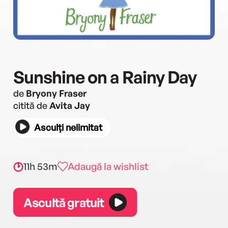
Sunshine on a Rainy Day
de
Bryony Fraser
citită de
Avita Jay
Asculți nelimitat
11h 53m
Adaugă la wishlist
Ascultă gratuit