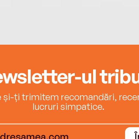
wsletter-ul tribu
e și-ți trimitem recomandări, recenz
lucruri simpatice.