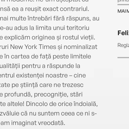
află 
 însă ea a reușit exact contrariul.
MAI 
mai multe întrebări fără răspuns, au
-au adus la limita unui teritoriu
Fel
 explicăm originea și rostul vieții.
Regiz
ruri New York Times și nominalizat
e în cartea de față peste limitele
itualității pentru a răspunde la
ntrul existenței noastre – cine
ate pe știință care ne trezesc
e profundă, precogniție, stări
 altele! Dincolo de orice îndoială,
zvăluie că nu suntem ceea ce ni s-
e-am imaginat vreodată.