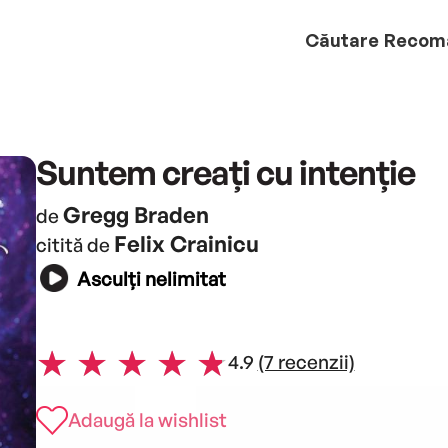
Căutare
Recom
Suntem creați cu intenție
Gregg Braden
de
Felix Crainicu
citită de
Asculți nelimitat
4.9
(7 recenzii)
Adaugă la wishlist