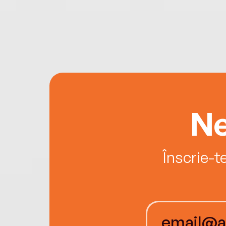
Ne
Înscrie-t