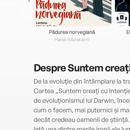
eria...
Pădurea norvegiană
E
ris
Haruki Murakami
Despre
Suntem creați
De la evoluție din întâmplare la t
Cartea „Suntem creați cu intenție”
de evoluționismul lui Darwin, înc
cum o facem, mai puternici și mai
decât credeau oamenii de știință.
Iată una dintre marile ironii ale 