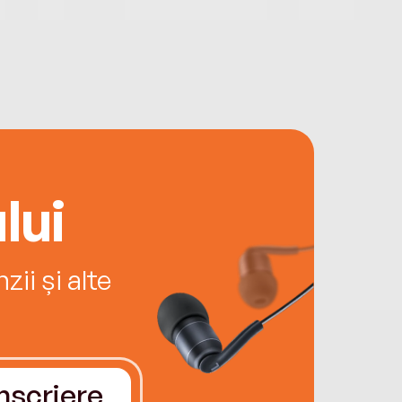
lui
ii și alte
Înscriere