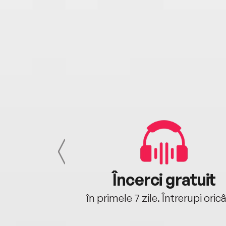
cu tine
Încerci gratuit
oriunde ești.
în primele 7 zile. Întrerupi oric