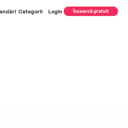
andări
Categorii
Login
Încearcă gratuit