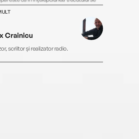
cheia pentru viitor.
MULT
ix Crainicu
or, scriitor și realizator radio.