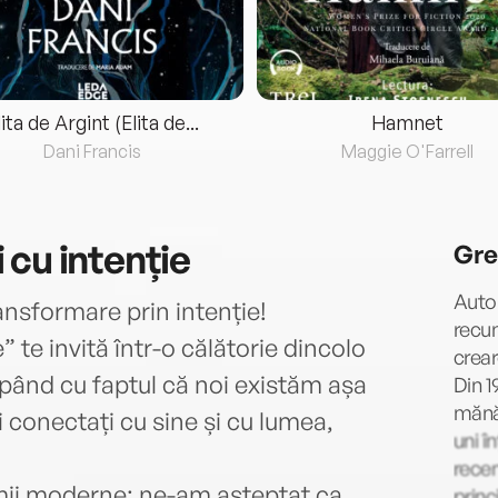
lita de Argint (Elita de...
Hamnet
Dani Francis
Maggie O'Farrell
 cu intenție
Gre
Autor
ransformare prin intenție!
recun
 te invită într-o călătorie dincolo
crear
epând cu faptul că noi existăm așa
Din 
mănăs
 conectați cu sine și cu lumea,
uni î
recen
lumii moderne: ne-am așteptat ca
princ