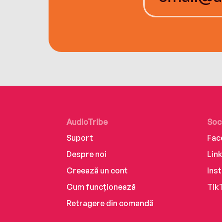
AudioTribe
Soc
Suport
Fac
Despre noi
Lin
Creează un cont
Ins
Cum funcționează
Tik
Retragere din comandă