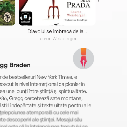
Diavolul se îmbracă de la...
Lauren Weisberger
Fre
gg Braden
 de bestselleruri New York Times, e
oscut la nivel internaţional ca pionier în
ea unei punţi între ştiinţă și spiritualitate.
1986, Gregg cercetează sate montane,
tiri îndepărtate şi texte uitate pentru a le
nţelepciunea atemporală cu cele mai
te descoperiri ale ştiinţei. Mesajul său
ipal este că în înțelepciunea trecutului se