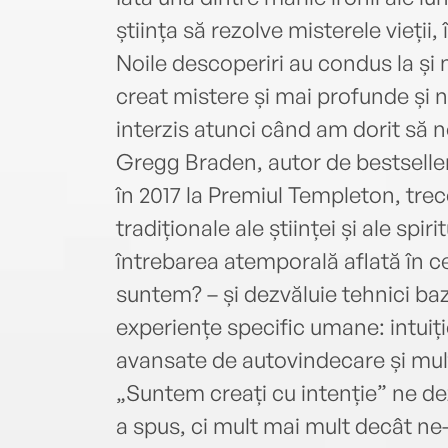
știința să rezolve misterele vieții,
Noile descoperiri au condus la și 
creat mistere și mai profunde și ne
interzis atunci când am dorit să ne
Gregg Braden, autor de bestselle
în 2017 la Premiul Templeton, trec
tradiționale ale științei și ale spir
întrebarea atemporală aflată în ce
suntem? – și dezvăluie tehnici baz
experiențe specific umane: intuiți
avansate de autovindecare și multe
„Suntem creați cu intenție” ne de
a spus, ci mult mai mult decât n