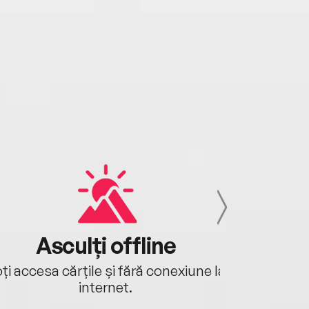
Asculți offline
Aj
ți accesa cărțile și fără conexiune la
Ascultă a
internet.