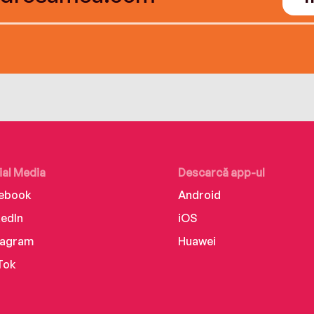
ial Media
Descarcă app-ul
ebook
Android
kedIn
iOS
tagram
Huawei
Tok