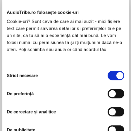
de...
la...
Dani Francis
Lauren Weisberger
Sohn Won-pyung
AudioTribe.ro folosește cookie-uri
Cookie-uri? Sunt ceva de care ai mai auzit - mici fișiere
text care permit salvarea setărilor și preferințelor tale pe
Despre
carte
un site, ca tu să ai o experiență cât mai bună. Le vom
folosi numai cu permisiunea ta și îți mulțumim dacă ne-o
The brand-new must-have super funny series
oferi. Poți schimba sau anula oricând acordul tău.
from the creators of the bestselling Naughtiest
Unicorn!
Selecția
Prepare to enter a whole world of cute! Funny
Strict necesare
consimțământului
MAI MULT
bunnies who perform acrobatics, mini pigs
În acest moment nu există recenzii
wearing multi-coloured wellies, sushi-mice that
De preferință
pentru această carte
sleep curled-up in the middle of sweet-smelling
flowers. The world of cute is the most adorable
Pip Bird
place EVER … but the friends you’re about to
De cercetare și analitice
meet like to cause chaos in this world of
Pip Bird is the pseudonym for a small group of
cuteness!
brilliant, funny children's book writers. They all
De publicitate