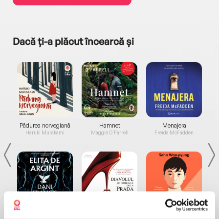
Dacă ți-a plăcut încearcă și
a...
Pădurea norvegiană
Hamnet
Menajera
I
Haruki Murakami
Maggie O'Farrell
Freida McFadden
Elita de Argint (Elita
Diavolul se îmbracă de
Migdală