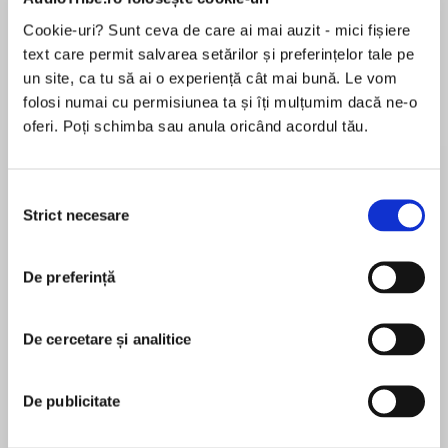
de...
la...
Dani Francis
Lauren Weisberger
Sohn Won-pyung
Cookie-uri? Sunt ceva de care ai mai auzit - mici fișiere
text care permit salvarea setărilor și preferințelor tale pe
un site, ca tu să ai o experiență cât mai bună. Le vom
folosi numai cu permisiunea ta și îți mulțumim dacă ne-o
Despre
carte
oferi. Poți schimba sau anula oricând acordul tău.
The first book in a super new series by
bestselling author and queen of comedy,
Selecția
Jeanne Willis.
Strict necesare
consimțământului
Is it a bird? Is it a plane? No! It’s . . . SUPERCAT!
MAI MULT
De preferință
În acest moment nu există recenzii
After chowing down on a toxic sock lazy fat cat
pentru această carte
TIger feels a bit funny . . . Well, actually, he feels
De cercetare și analitice
spectacular! He is no longer Tiger, he is
Jeanne Willis
Supercat! Now he can speak, drive, ride a bike
and even fly (just kidding – a flying cat would be
De publicitate
Jeanne Willis wrote her first book aged five and
ridiculous!).
has now written over 300 titles. She has won