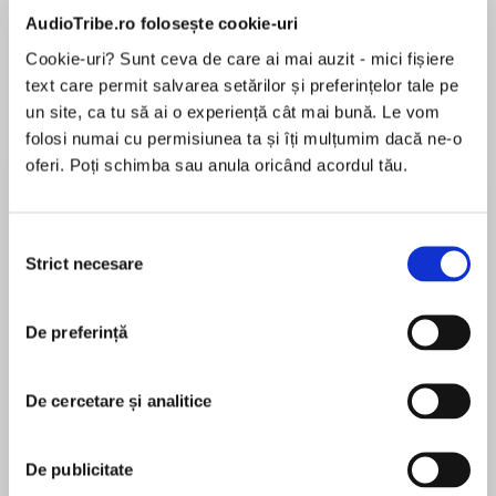
de...
la...
Dani Francis
Lauren Weisberger
Sohn Won-pyung
AudioTribe.ro folosește cookie-uri
Cookie-uri? Sunt ceva de care ai mai auzit - mici fișiere
text care permit salvarea setărilor și preferințelor tale pe
un site, ca tu să ai o experiență cât mai bună. Le vom
Despre
carte
folosi numai cu permisiunea ta și îți mulțumim dacă ne-o
oferi. Poți schimba sau anula oricând acordul tău.
Everybody’s favourite all-action cat is back in
the third instalment of the hilarious cat-
superhero series, from award-winning author
Selecția
and queen of comedy, Jeanne Willis.
Strict necesare
consimțământului
MAI MULT
When all the grown-ups disappear from the
În acest moment nu există recenzii
family funfair Supercat and his sidekick James
De preferință
pentru această carte
suspect the evil Count Backwards is behind it.
The crime-fighting duo track the count to his
De cercetare și analitice
underwater headquarters – but can they sneak
on board a submarine and save the day or will
Jeanne Willis
they end up as fish food?
De publicitate