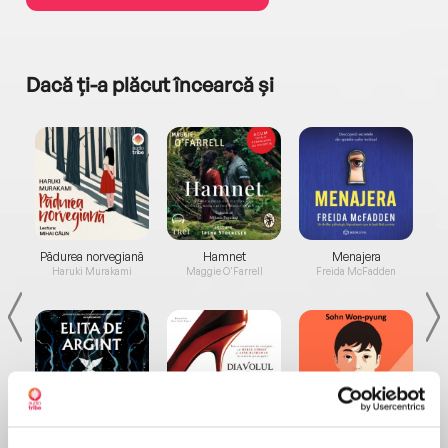
Dacă ți-a plăcut încearcă și
a...
Pădurea norvegiană
Hamnet
Menajera
I
Haruki Murakami
Maggie O'Farrell
Freida McFadden
Elita de Argint (Elita
Diavolul se îmbracă de
Migdală