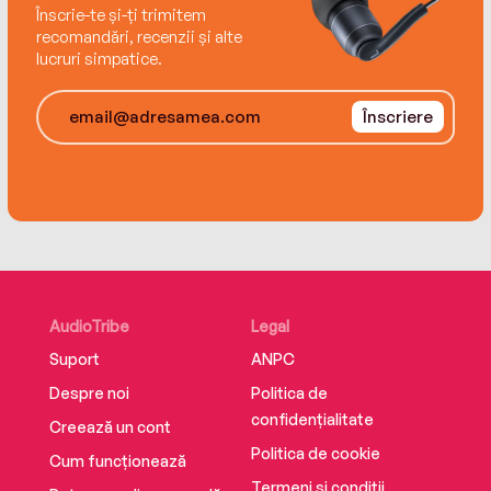
Înscrie-te și-ți trimitem
recomandări, recenzii și alte
lucruri simpatice.
Înscriere
AudioTribe
Legal
Suport
ANPC
Despre noi
Politica de
confidențialitate
Creează un cont
Politica de cookie
Cum funcționează
Termeni și condiții