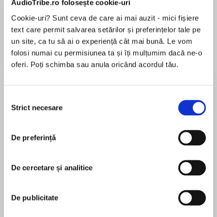
AudioTribe.ro folosește cookie-uri
Cookie-uri? Sunt ceva de care ai mai auzit - mici fișiere
text care permit salvarea setărilor și preferințelor tale pe
un site, ca tu să ai o experiență cât mai bună. Le vom
folosi numai cu permisiunea ta și îți mulțumim dacă ne-o
oferi. Poți schimba sau anula oricând acordul tău.
Elita de Argint (Elita
Diavolul se îmbracă de
Migdală
de...
la...
Dani Francis
Lauren Weisberger
Sohn Won-pyung
Selecția
Strict necesare
consimțământului
Despre
carte
De preferință
Această carte este un ghid ce vă arată cum să
restabiliți echilibrul grăsimilor în organism și vă
De cercetare și analitice
ajută să nu dezvoltați boli cronice (sau să vă
ameliorați sănătatea dacă deja suferiți de o
asemenea boală).
De publicitate
MAI MULT