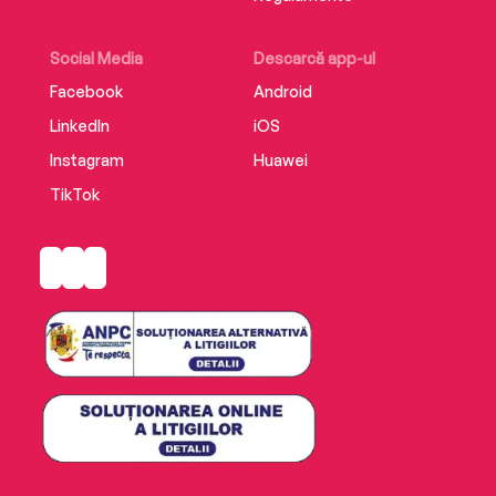
alimentare, nu va mai fi cazul!).
și multe altele...
Social Media
Descarcă app-ul
Traducere de Beatrice Filip
Facebook
Android
Editura Atman
LinkedIn
iOS
ISBN 978-606-9644-11-9
Instagram
Huawei
TikTok