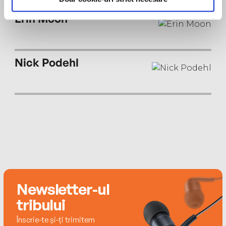
Erin Moon
Nick Podehl
Newsletter-ul
tribului
Înscrie-te și-ți trimitem