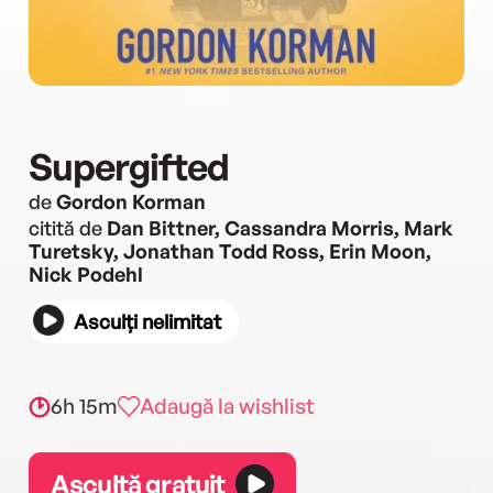
Supergifted
de
Gordon Korman
citită de
Dan Bittner, Cassandra Morris, Mark
Turetsky, Jonathan Todd Ross, Erin Moon,
Nick Podehl
Asculți nelimitat
6h 15m
Adaugă la wishlist
Ascultă gratuit