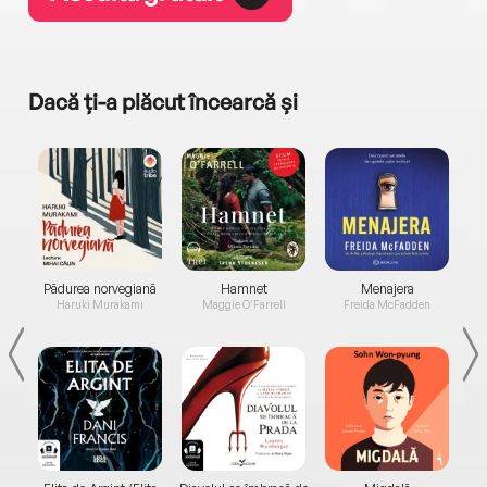
Dacă ți-a plăcut încearcă și
a...
Pădurea norvegiană
Hamnet
Menajera
I
Haruki Murakami
Maggie O'Farrell
Freida McFadden