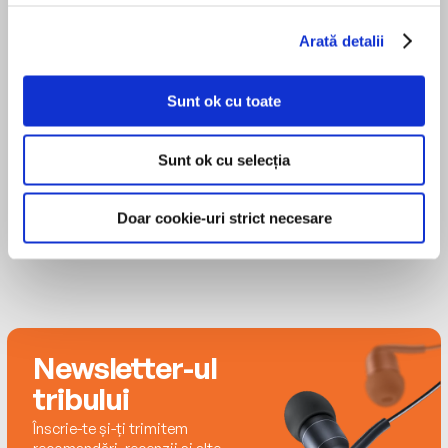
Davis William
Vechile bacterii care ne mențineau
Arată detalii
funcționalitatea intestinală și facilitau digestia
Dr. William Davis este cardiolog și autor al mai
au dispărut treptat, fiind înlocuite de microbi
multor bestseller-uri New York Times din seria
nocivi pentru sănătatea noastră fizică și psihică.
Sunt ok cu toate
Wheat Belly. A urmat Facultatea de Medicină a
O consecință majoră este suprapopularea
Universității din St. Louis, cu specializare în
bacteriană a intestinului subțire, o afecțiune tot
medicină internă și boli cardiovasculare, cursuri de
Sunt ok cu selecția
mai extinsă și profundă, de care suferă 30% din
MAI MULT
formare avansată în angioplastie la spitalul
populație și este responsabilă pentru un număr
Universității Case Western Reserve, unde a lucrat
uluitor de mare de boli.
Doar cookie-uri strict necesare
ulterior ca director al programului de studii
cardiovasculare avansate și asistent universitar la
Superintestinul își învață cititorii cum să elimine
catedra de Medicină. Locuiește în Milwaukee,
bacteriile nocive și să readucă în organism
Wisconsin.
bacteriile „bune" în cadrul unui plan de
reprogramare a microbiomului cu durata de
Newsletter-ul
patru săptămâni. Planul oferit de dr. Davis
îmbunătățește nivelul de oxitocină (hormonul
tribului
atașamentului) și sănătatea creierului, susține
Înscrie-te și-ți trimitem
pierderea în greutate, o minte clară și un somn