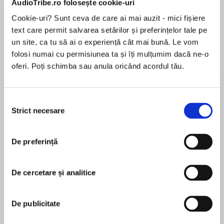
AudioTribe.ro folosește cookie-uri
Cookie-uri? Sunt ceva de care ai mai auzit - mici fișiere
Elita de Argint (Elita
Diavolul se îmbracă de
Migdală
text care permit salvarea setărilor și preferințelor tale pe
de...
la...
Dani Francis
Lauren Weisberger
Sohn Won-pyung
un site, ca tu să ai o experiență cât mai bună. Le vom
folosi numai cu permisiunea ta și îți mulțumim dacă ne-o
oferi. Poți schimba sau anula oricând acordul tău.
Despre
carte
Selecția
În Superintestinul, dr. Williams Davis își continuă
Strict necesare
consimțământului
cercetările începute în seria Wheat Belly,
aprofundându-le și demonstrând faptul că, din
cauza unei diete care conține alimente
De preferință
ultraprocesate, a pesticidelor folosite în
MAI MULT
agricultură și a abuzului de antibiotice, din
De cercetare și analitice
În acest moment nu există recenzii
intestinul nostru lipsesc multe bacterii benefice
pentru această carte
sănătății. Drept urmare, mulți dintre noi am
pierdut controlul asupra sănătății, greutății,
De publicitate
dispoziției și chiar comportamentului nostru.