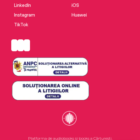
LinkedIn
iOS
Instagram
Huawei
TikTok
Platforma de audiobooks și books a Cărturești.