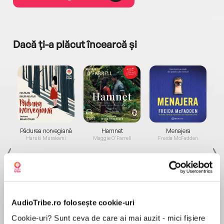
Dacă ți-a plăcut încearcă și
a...
Pădurea norvegiană
Hamnet
Menajera
I
Haruki Murakami
Maggie O'Farrell
Freida McFadden
AudioTribe.ro folosește cookie-uri
Cookie-uri? Sunt ceva de care ai mai auzit - mici fișiere
Elita de Argint (Elita
Diavolul se îmbracă de
Migdală