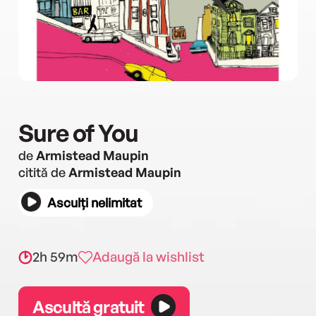
Sure of You
de
Armistead Maupin
citită de
Armistead Maupin
Asculți nelimitat
2h 59m
Adaugă la wishlist
Ascultă gratuit