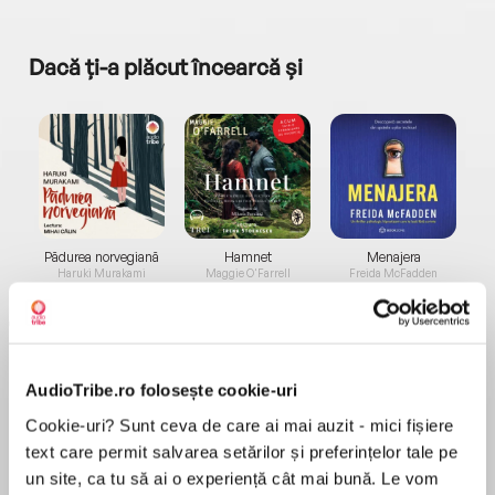
Dacă ți-a plăcut încearcă și
a...
Pădurea norvegiană
Hamnet
Menajera
I
Haruki Murakami
Maggie O'Farrell
Freida McFadden
AudioTribe.ro folosește cookie-uri
Cookie-uri? Sunt ceva de care ai mai auzit - mici fișiere
text care permit salvarea setărilor și preferințelor tale pe
Elita de Argint (Elita
Diavolul se îmbracă de
Migdală
de...
la...
un site, ca tu să ai o experiență cât mai bună. Le vom
Dani Francis
Lauren Weisberger
Sohn Won-pyung