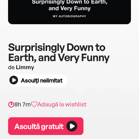
Surprisingly Down to
Earth, and Very Funny
de
Limmy
Asculți nelimitat
8h 7m
Adaugă la wishlist
Ascultă gratuit