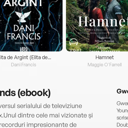
lita de Argint (Elita de...
Hamnet
Dani Francis
Maggie O'Farrell
nds (ebook)
Gwe
Gwend
ersul serialului de televiziune
Young
x.Unul dintre cele mai vizionate și
scris
cu recorduri impresionante de
Doubl