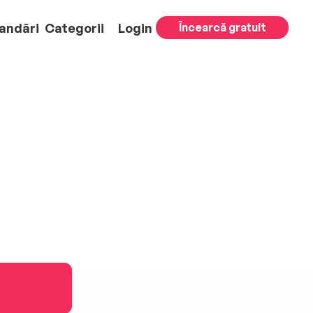
andări
Categorii
Login
Încearcă gratuit