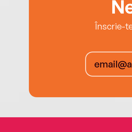
Ne
Înscrie-t