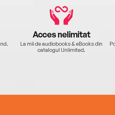
Acces nelimitat
ând.
La mii de audiobooks & eBooks din
Po
catalogul Unlimited.