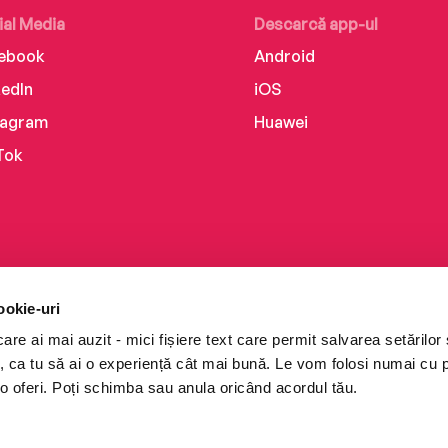
ial Media
Descarcă app-ul
ebook
Android
kedIn
iOS
tagram
Huawei
Tok
ookie-uri
re ai mai auzit - mici fișiere text care permit salvarea setărilor 
te, ca tu să ai o experiență cât mai bună. Le vom folosi numai cu
o oferi. Poți schimba sau anula oricând acordul tău.