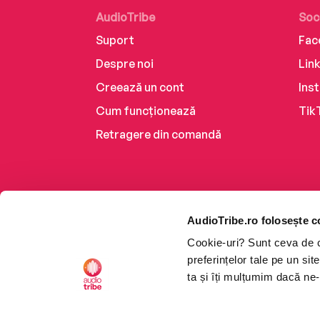
AudioTribe
Soc
Suport
Fac
Despre noi
Lin
Creează un cont
Ins
Cum funcționează
Tik
Retragere din comandă
AudioTribe.ro folosește c
Cookie-uri? Sunt ceva de ca
preferințelor tale pe un si
ta și îți mulțumim dacă ne-