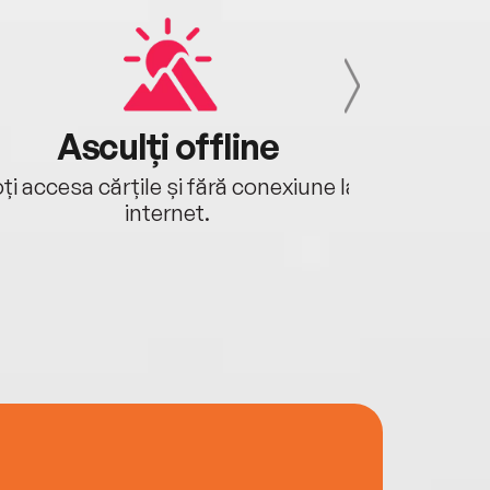
Asculți offline
Aj
ți accesa cărțile și fără conexiune la
Ascultă a
internet.