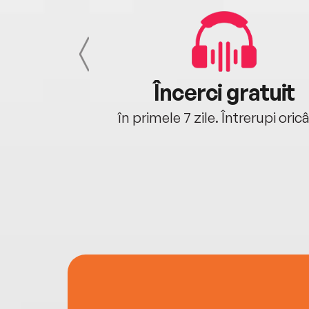
cu tine
Încerci gratuit
oriunde ești.
în primele 7 zile. Întrerupi oric