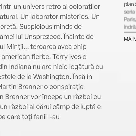
plan 
intr-un univers retro al coloraților
seria
natural. Un laborator misterios. Un
Paris
secretă. Suspicious minds de
îndră
pânde
ei lui Unsprezece. Înainte de
MAI 
Chri
 Minții… teroarea avea chip
copii
 american fierbe. Terry Ives o
Servi
Angel
din Indiana nu are nicio legătură cu
multe
stele de la Washington. Însă în
la Ve
artin Brenner o conspirație
casă 
Kentu
in Brenner vor începe un război cu
anim
: un război al cărui câmp de luptă e
 care toți fanii l-au