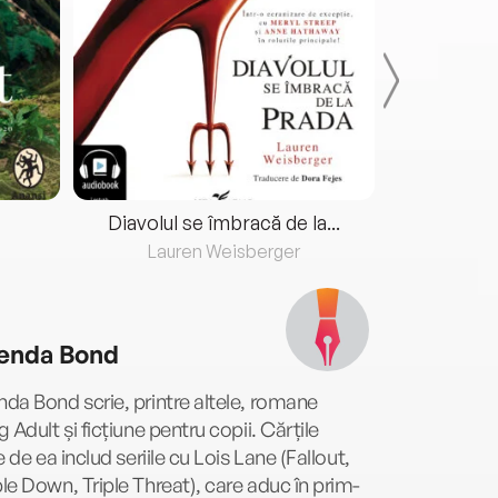
Diavolul se îmbracă de la...
Lauren Weisberger
Fre
nda Bond
a Bond scrie, printre altele, romane
 Adult și ficțiune pentru copii. Cărțile
e de ea includ seriile cu Lois Lane (Fallout,
e Down, Triple Threat), care aduc în prim-