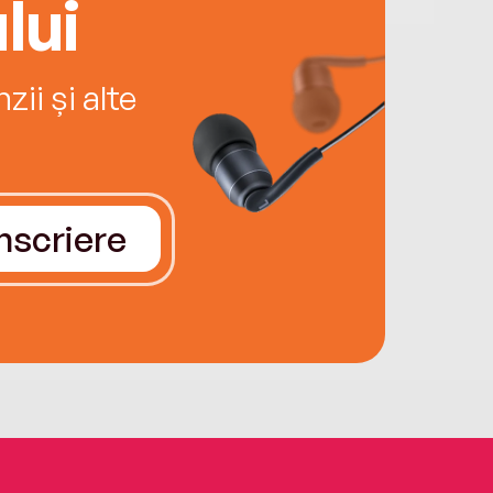
lui
ii și alte
Înscriere