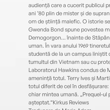
audiență care a cucerit publicul pr
ani ’80 plin de mister și de supra
om de știință malefic. O istorie 
Gwenda Bond spune povestea mam
Demogorgon… înainte de Stăpânul
uman. În vara anului 1969 tineretul
studentă de la un campus liniștit 
tumultul din Vietnam sau cu prote
Laboratorul Hawkins condus de M
amenință totul. Terry Ives și Mart
totul diferit de cel în desfășurare
chiar mintea umană. „Prequel-ul pe
așteptat.“Kirkus Reviews