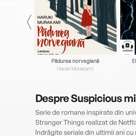
eria...
Pădurea norvegiană
E
ris
Haruki Murakami
Despre
Suspicious mi
Serie de romane inspirate din univ
Stranger Things realizat de Netfli
îndrăgite seriale din ultimii ani 