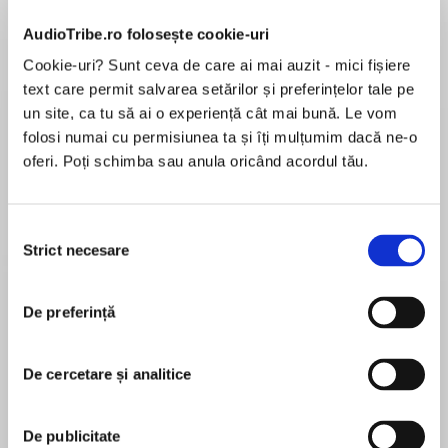
de...
la...
Dani Francis
Lauren Weisberger
Sohn Won-pyung
AudioTribe.ro folosește cookie-uri
Cookie-uri? Sunt ceva de care ai mai auzit - mici fișiere
text care permit salvarea setărilor și preferințelor tale pe
un site, ca tu să ai o experiență cât mai bună. Le vom
Despre
carte
folosi numai cu permisiunea ta și îți mulțumim dacă ne-o
Save the universe in the awesome and hilarious
oferi. Poți schimba sau anula oricând acordul tău.
new space-themed adventure series from
bestselling authors Katie and Kevin Tsang!
Selecția
Strict necesare
consimțământului
MAI MULT
Suzie Wen LOVES gadgets and inventing things
În acest moment nu există recenzii
– but her inventions don’t always turn out how
De preferință
pentru această carte
she expects . . . And when Suzie invent the
Super 3DTV Gizmo she ends up getting
Katie Tsang
transported into her favourite TV show – Space
De cercetare și analitice
Blasters! On board the space ship with Captain
Katie Tsang was born and raised in Southern
Jane, Spaceman Jack and alien with attitude
California and also writes YA as Katherine Webber.
De publicitate
Five-Eyed Frank, Suzie is soon exploring new