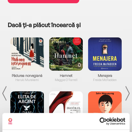
Dacă ți-a plăcut încearcă și
a...
Pădurea norvegiană
Hamnet
Menajera
I
Haruki Murakami
Maggie O'Farrell
Freida McFadden
Elita de Argint (Elita
Diavolul se îmbracă de
Migdală