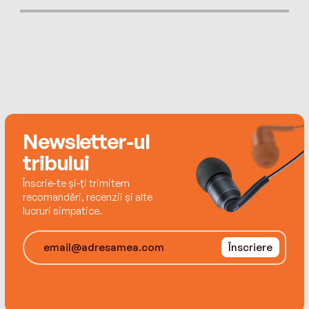
currently live in London. Sam Wu is NOT Afraid of
Ghosts is their first joint novel.
Newsletter-ul
tribului
Înscrie-te și-ți trimitem
recomandări, recenzii și alte
lucruri simpatice.
Înscriere