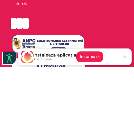
TikTok
Instalează aplicația
✕
Instalează
★ 4.7 · Gratuit
Platforma de audiobooks și books a Cărturești.
©2026 Nemo EPG SRL. Toate drepturile rezervate.