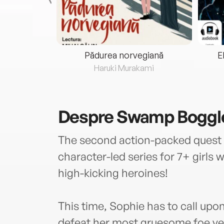
eria...
Pădurea norvegiană
E
ris
Haruki Murakami
Despre
Swamp Boggl
The second action-packed quest i
character-led series for 7+ girls 
high-kicking heroines!
This time, Sophie has to call upon 
defeat her most gruesome foe