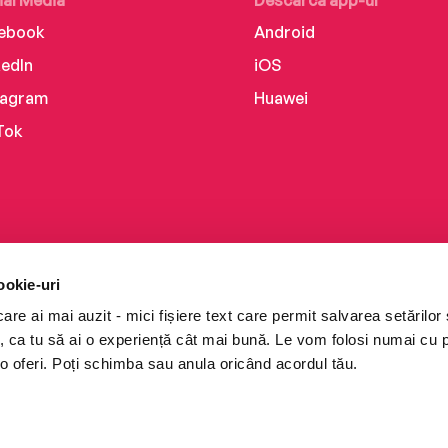
ial Media
Descarcă app-ul
ebook
Android
kedIn
iOS
tagram
Huawei
Tok
ookie-uri
re ai mai auzit - mici fișiere text care permit salvarea setărilor 
te, ca tu să ai o experiență cât mai bună. Le vom folosi numai cu
o oferi. Poți schimba sau anula oricând acordul tău.
i books a Cărturești.