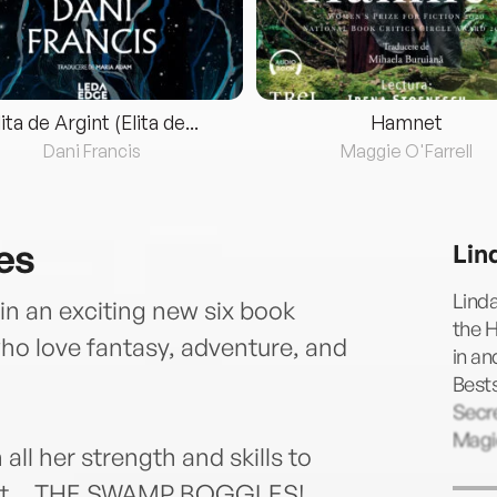
lita de Argint (Elita de...
Hamnet
Dani Francis
Maggie O'Farrell
es
Lin
Lind
n an exciting new six book
the H
who love fantasy, adventure, and
in an
Bests
Secr
Magi
all her strength and skills to
 yet… THE SWAMP BOGGLES!