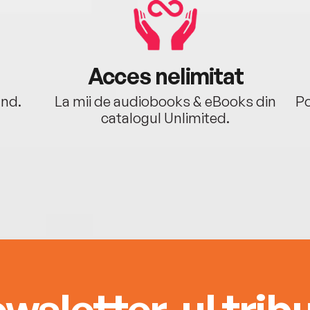
Acces nelimitat
ând.
La mii de audiobooks & eBooks din
Po
catalogul Unlimited.
wsletter-ul tribu