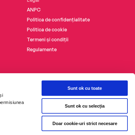
Legal
ANPC
Politica de confidențialitate
Politica de cookie
Termeni și condiții
Regulamente
Sunt ok cu toate
și
 permisiunea
Sunt ok cu selecția
Doar cookie-uri strict necesare