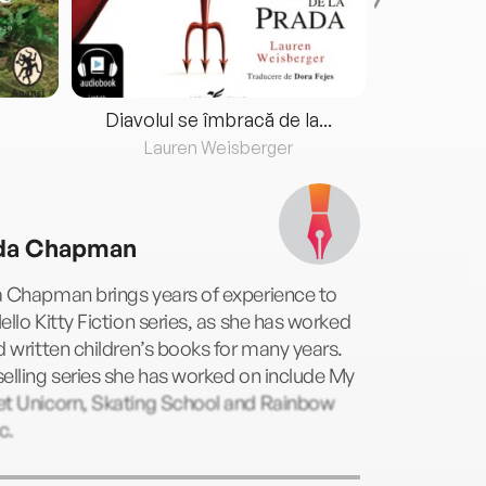
Diavolul se îmbracă de la...
Lauren Weisberger
Fre
da Chapman
a Chapman brings years of experience to
ello Kitty Fiction series, as she has worked
d written children’s books for many years.
elling series she has worked on include My
et Unicorn, Skating School and Rainbow
c.