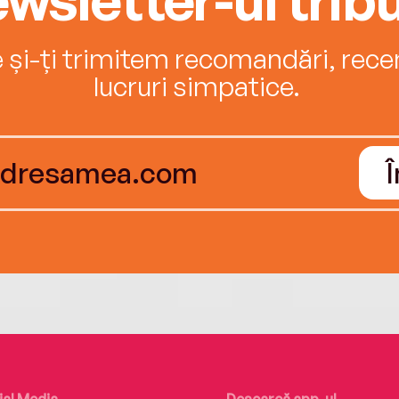
e și-ți trimitem recomandări, recenz
lucruri simpatice.