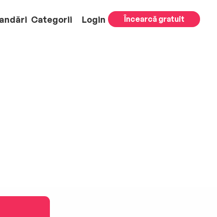
andări
Categorii
Login
Încearcă gratuit