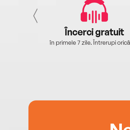
cu tine
Încerci gratuit
oriunde ești.
în primele 7 zile. Întrerupi oric
Ne