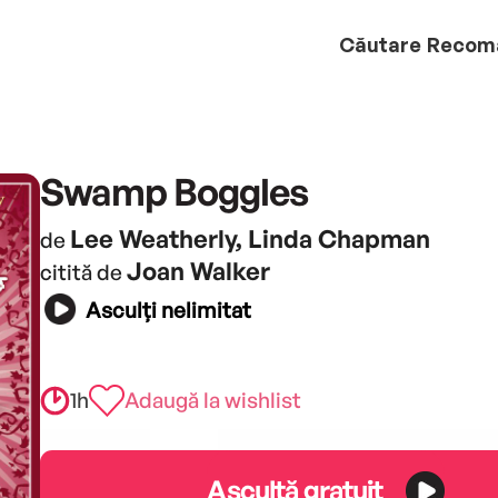
Căutare
Recom
Swamp Boggles
Lee Weatherly, Linda Chapman
de
Joan Walker
citită de
Asculți nelimitat
1h
Adaugă la wishlist
Ascultă gratuit