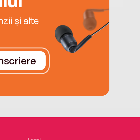
ii și alte
Înscriere