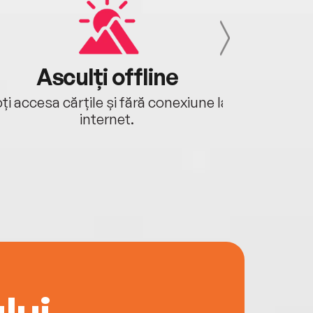
Asculți offline
Aj
ți accesa cărțile și fără conexiune la
Ascultă a
internet.
lui