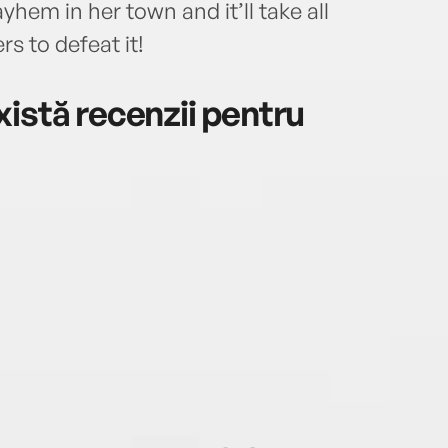
m in her town and it’ll take all
s to defeat it!
istă recenzii pentru