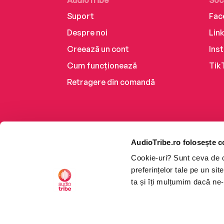
AudioTribe
Soc
Suport
Fac
Despre noi
Lin
Creează un cont
Ins
Cum funcționează
Tik
Retragere din comandă
AudioTribe.ro folosește c
Cookie-uri? Sunt ceva de ca
preferințelor tale pe un si
ta și îți mulțumim dacă ne-
Platforma de audiobooks ș