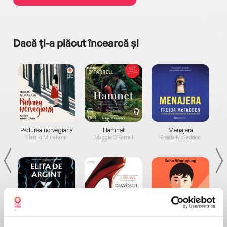
Dacă ți-a plăcut încearcă și
a...
Pădurea norvegiană
Hamnet
Menajera
I
Haruki Murakami
Maggie O'Farrell
Freida McFadden
Elita de Argint (Elita
Diavolul se îmbracă de
Migdală