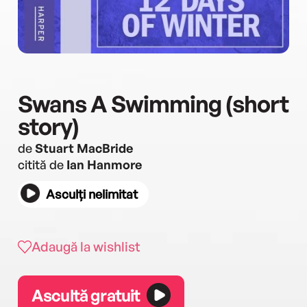
Swans A Swimming (short
story)
de
Stuart MacBride
citită de
Ian Hanmore
Asculți nelimitat
Adaugă la wishlist
Ascultă gratuit