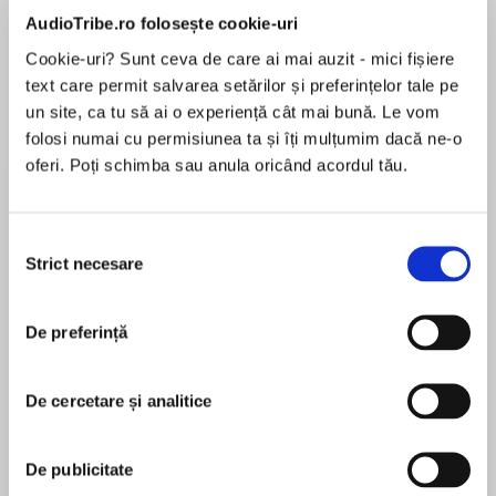
de...
la...
Dani Francis
Lauren Weisberger
Sohn Won-pyung
AudioTribe.ro folosește cookie-uri
Cookie-uri? Sunt ceva de care ai mai auzit - mici fișiere
text care permit salvarea setărilor și preferințelor tale pe
un site, ca tu să ai o experiență cât mai bună. Le vom
Despre
carte
folosi numai cu permisiunea ta și îți mulțumim dacă ne-o
oferi. Poți schimba sau anula oricând acordul tău.
Seventh story in a collection of interlinked tales
of crime and retribution laced with dark humour,
set around the festive season
Selecția
Strict necesare
consimțământului
James Kirkhill thinks he has the best job in the
MAI MULT
world: coaching the girls’ swimming team. But
În acest moment nu există recenzii
he’s about to get into some very deep water…
De preferință
pentru această carte
De cercetare și analitice
Stuart MacBride
De publicitate