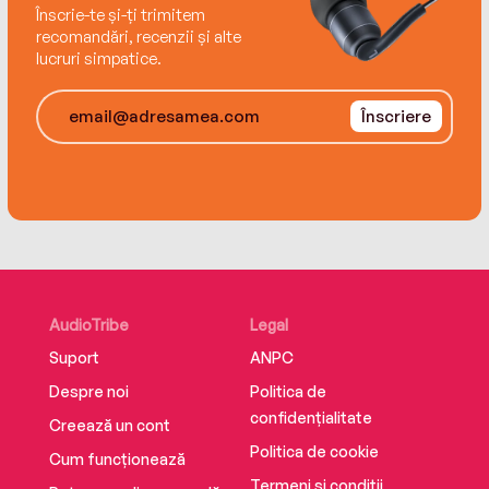
Înscrie-te și-ți trimitem
recomandări, recenzii și alte
lucruri simpatice.
Înscriere
AudioTribe
Legal
Suport
ANPC
Despre noi
Politica de
confidențialitate
Creează un cont
Politica de cookie
Cum funcționează
Termeni și condiții