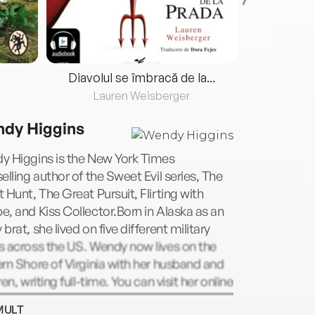
Diavolul se îmbracă de la...
Lauren Weisberger
Fre
dy Higgins
y Higgins is the New York Times
elling author of the Sweet Evil series, The
 Hunt, The Great Pursuit, Flirting with
, and Kiss Collector.Born in Alaska as an
brat, she lived on five different military
s across the US. Wendy now lives on the
rn Shore of Virginia with her husband and
ren, writing full-time. You can visit her online
ww.wendyhigginswrites.com.
MULT