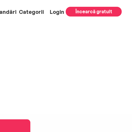
andări
Categorii
Login
Încearcă gratuit