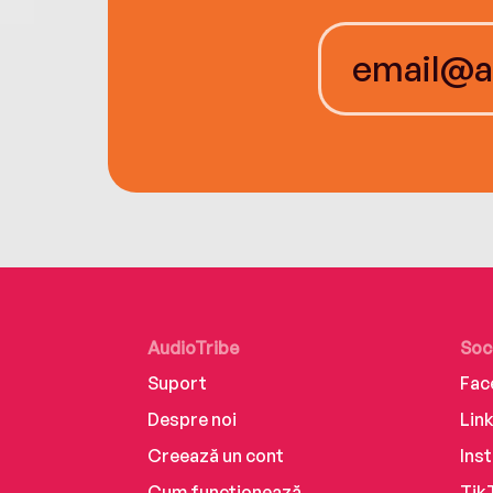
AudioTribe
Soc
Suport
Fac
Despre noi
Lin
Creează un cont
Ins
Cum funcționează
Tik