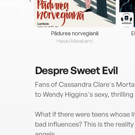
eria...
Pădurea norvegiană
E
ris
Haruki Murakami
Despre
Sweet Evil
Fans of Cassandra Clare's Mortal
to Wendy Higgins's sexy, thrilling
What if there were teens whose li
bad influences? This is the realit
angels.