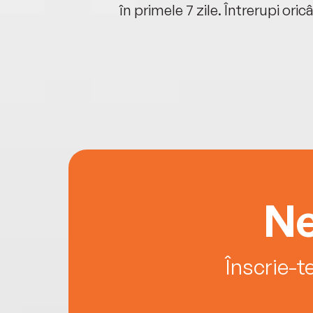
oriunde ești.
în primele 7 zile. Întrerupi oric
Ne
Înscrie-t