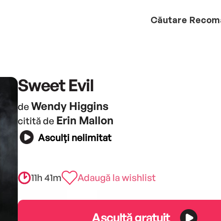
Căutare
Recom
Sweet Evil
Wendy Higgins
de
Erin Mallon
citită de
Asculți nelimitat
11h 41m
Adaugă la wishlist
Ascultă gratuit