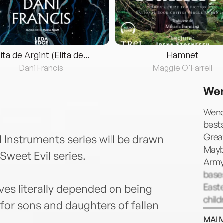
lita de Argint (Elita de...
Hamnet
Dani Francis
Maggie O'Farrell
Wen
Wend
bests
Great
 Instruments series will be drawn
Maybe
 Sweet Evil series.
Army 
base
Easte
ves literally depended on being
child
y for sons and daughters of fallen
at w
MAI 