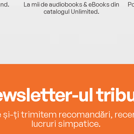
ând.
La mii de audiobooks & eBooks din
Po
catalogul Unlimited.
wsletter-ul tribu
e și-ți trimitem recomandări, recenz
lucruri simpatice.