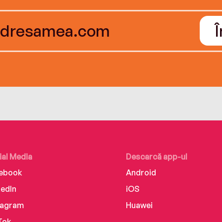
ial Media
Descarcă app-ul
ebook
Android
kedIn
iOS
tagram
Huawei
Tok