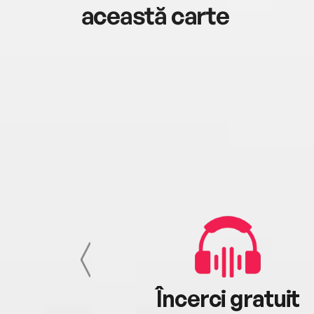
această carte
cu tine
Încerci gratuit