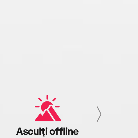
Asculți offline
Aj