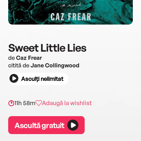
Sweet Little Lies
de
Caz Frear
citită de
Jane Collingwood
Asculți nelimitat
11h 58m
Adaugă la wishlist
Ascultă gratuit