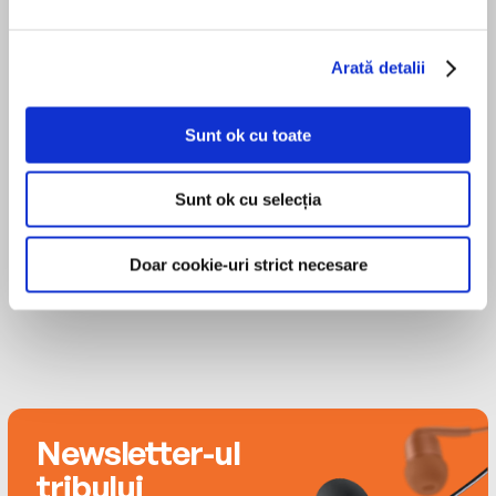
the University of North Carolina-Greensboro.
‘The Catcher in the Rye meets Fargo’ Digital Fix
MAI MULT
‘Hilarious, heartbreaking and true’ NPR
Arată detalii
Cassandra Morris
Sunt ok cu toate
Macleod Andrews
Sunt ok cu selecția
Doar cookie-uri strict necesare
Newsletter-ul
tribului