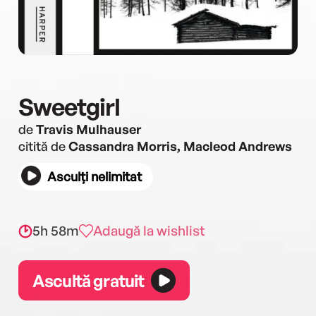
Sweetgirl
de
Travis Mulhauser
citită de
Cassandra Morris, Macleod Andrews
Asculți nelimitat
5h 58m
Adaugă la wishlist
Ascultă gratuit