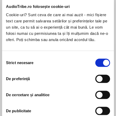
AudioTribe.ro folosește cookie-uri
Cookie-uri? Sunt ceva de care ai mai auzit - mici fișiere
text care permit salvarea setărilor și preferințelor tale pe
Despre
carte
un site, ca tu să ai o experiență cât mai bună. Le vom
A tense cat-and-mouse game and a brilliantly
folosi numai cu permisiunea ta și îți mulțumim dacă ne-o
realised story of hope in a seemingly hopeless
oferi. Poți schimba sau anula oricând acordul tău.
place A LIFE IS IN HER HANDS
The last thing Percy expected to find in the local
Selecția
MAI MULT
drug den was a baby girl. Now she needs to get
Strict necesare
consimțământului
În acest moment nu există recenzii
the baby to a hospital, and fast. But there’s a
pentru această carte
blizzard outside and soon two-bit criminal
De preferință
Shelton Potter has woken up and is on the hunt
Travis Mulhauser
for whoever has taken the baby . . .
De cercetare și analitice
Travis Mulhauser is from Petoskey, Michigan. He
‘Read-in-a-day, stay-up-all-night compelling’
lives currently in Durham, North Carolina with his
Stylist
wife and two children and earned his MFA from
De publicitate