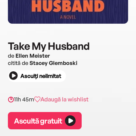
Take My Husband
de
Ellen Meister
citită de
Stacey Glemboski
Asculți nelimitat
11h 45m
Adaugă la wishlist
Ascultă gratuit