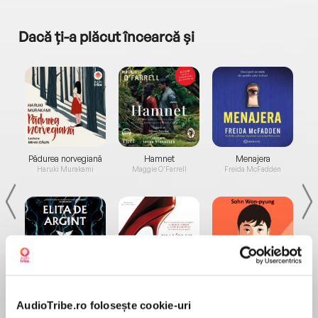
Dacă ți-a plăcut încearcă și
a...
Pădurea norvegiană
Hamnet
Menajera
I
Haruki Murakami
Maggie O'Farrell
Freida McFadden
Elita de Argint (Elita
Diavolul se îmbracă de
Migdală
de...
la...
Dani Francis
Lauren Weisberger
Sohn Won-pyung
AudioTribe.ro folosește cookie-uri