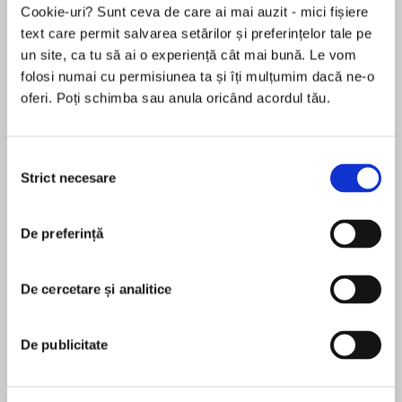
Cookie-uri? Sunt ceva de care ai mai auzit - mici fișiere
text care permit salvarea setărilor și preferințelor tale pe
un site, ca tu să ai o experiență cât mai bună. Le vom
Despre
carte
folosi numai cu permisiunea ta și îți mulțumim dacă ne-o
oferi. Poți schimba sau anula oricând acordul tău.
"A page-turner with heart—and much needed
laughs.” -Caroline Leavitt, New York Times
bestselling author ofPictures of You
Selecția
Strict necesare
consimțământului
MAI MULT
Only one thing stands in the way of Laurel
De preferință
În acest moment nu există recenzii
Applebaum's happiness…Doug Applebaum.
pentru această carte
In thisdarkly comic novel about a wife whose
De cercetare și analitice
Ellen Meister
rope is so frayed it's about to snap, Laurel gets
a call that her husband has been in an accident.
Ellen Meister is the author of several novels
De publicitate
She imagines the worst. But as she ison the way
including LOVE SOLD SEPARATELY, DOROTHY
to the ER, another emotionseizes her.Relief.
PARKER DRANK HERE; FAREWELL, DOROTHY
Doug's death could solve all her problems. No