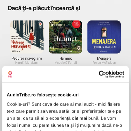
Dacă ți-a plăcut încearcă și
a...
Pădurea norvegiană
Hamnet
Menajera
I
Haruki Murakami
Maggie O'Farrell
Freida McFadden
AudioTribe.ro folosește cookie-uri
Cookie-uri? Sunt ceva de care ai mai auzit - mici fișiere
text care permit salvarea setărilor și preferințelor tale pe
Elita de Argint (Elita
Diavolul se îmbracă de
Migdală
de...
la...
Dani Francis
Lauren Weisberger
Sohn Won-pyung
un site, ca tu să ai o experiență cât mai bună. Le vom
folosi numai cu permisiunea ta și îți mulțumim dacă ne-o