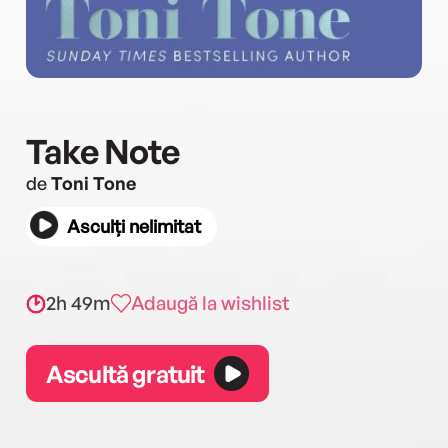
Take Note
de
Toni Tone
Asculți nelimitat
2h 49m
Adaugă la wishlist
Ascultă gratuit