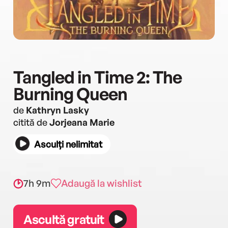
Tangled in Time 2: The
Burning Queen
de
Kathryn Lasky
citită de
Jorjeana Marie
Asculți nelimitat
7h 9m
Adaugă la wishlist
Ascultă gratuit