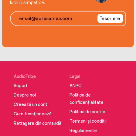
people closest to her?
lucruri simpatice.
Înscriere
AudioTribe
Legal
Suport
ANPC
Despre noi
Politica de
confidențialitate
Creează un cont
Politica de cookie
Cum funcționează
Termeni și condiții
Retragere din comandă
Regulamente