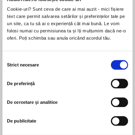
de...
la...
Dani Francis
Lauren Weisberger
Sohn Won-pyung
Cookie-uri? Sunt ceva de care ai mai auzit - mici fișiere
text care permit salvarea setărilor și preferințelor tale pe
un site, ca tu să ai o experiență cât mai bună. Le vom
folosi numai cu permisiunea ta și îți mulțumim dacă ne-o
Despre
carte
oferi. Poți schimba sau anula oricând acordul tău.
For fans of the Royal Diaries series and of Gail
Carson Levine, here is the second adventure in
Selecția
a middle grade time travel series from Newbery
Strict necesare
consimțământului
Honor-winning Kathryn Lasky!
MAI MULT
In book 2, newly orphaned Rosefinds herself
De preferință
În acest moment nu există recenzii
time-traveling between present day and the
pentru această carte
court of the two most memorable English
De cercetare și analitice
princesses in history.
Kathryn Lasky
When Princess Mary ascends the throne in
De publicitate
Kathryn Lasky is a New York Times bestselling
sixteenth-century England, Rose is forced to
author of many children’s and young adult books,
leave Princess Elizabeth and serve Mary. Mary’s