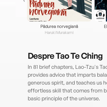
eria...
Pădurea norvegiană
E
ris
Haruki Murakami
Despre
Tao Te Ching
In 81 brief chapters, Lao-Tzu's T
provides advice that imparts bal
generous spirit, and teaches us h
effortless skill that comes from 
basic principle of the universe.