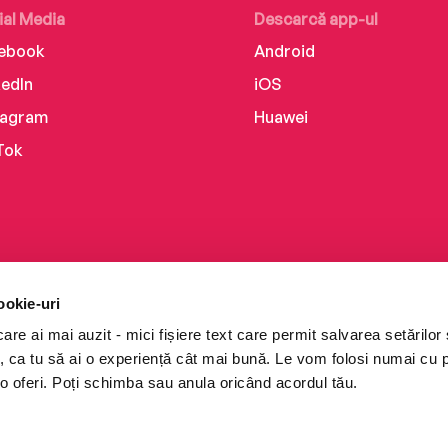
ial Media
Descarcă app-ul
ebook
Android
kedIn
iOS
tagram
Huawei
Tok
ookie-uri
re ai mai auzit - mici fișiere text care permit salvarea setărilor 
te, ca tu să ai o experiență cât mai bună. Le vom folosi numai cu
o oferi. Poți schimba sau anula oricând acordul tău.