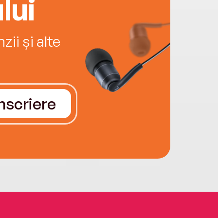
lui
ii și alte
Înscriere