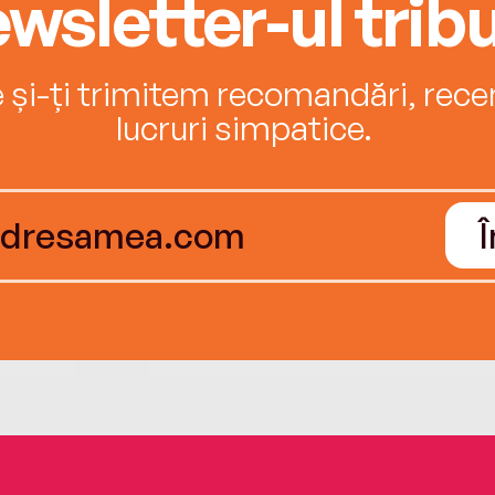
wsletter-ul tribu
e și-ți trimitem recomandări, recenz
lucruri simpatice.