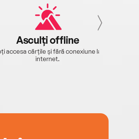
Asculți offline
Aj
ți accesa cărțile și fără conexiune la
Ascultă a
internet.