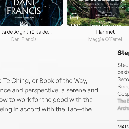
lita de Argint (Elita de...
Hamnet
Dani Francis
Maggie O'Farrell
Ste
Step
bests
Secon
ao Te Ching, or Book of the Way,
Selec
ance and perspective, a serene and
Gosp
ow to work for the good with the
The 
Arch
being in accord with the Tao—the
MAI 