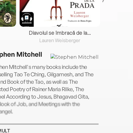
Diavolul se îmbracă de la...
Lauren Weisberger
Fre
phen Mitchell
hen Mitchell's many books include the
elling Tao Te Ching, Gilgamesh, and The
d Book of the Tao, as well as The
ted Poetry of Rainer Maria Rilke, The
el According to Jesus, Bhagavad Gita,
Book of Job, and Meetings with the
angel.
MULT