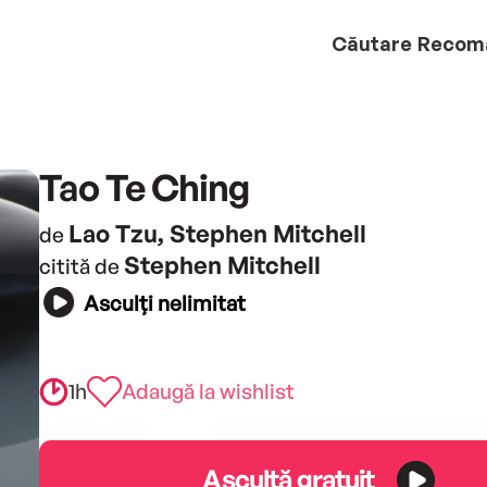
Căutare
Recom
Tao Te Ching
Lao Tzu, Stephen Mitchell
de
Stephen Mitchell
citită de
Asculți nelimitat
1h
Adaugă la wishlist
Ascultă gratuit