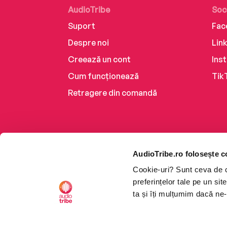
AudioTribe
Soc
Suport
Fac
Despre noi
Lin
Creează un cont
Ins
Cum funcționează
Tik
Retragere din comandă
AudioTribe.ro folosește c
Cookie-uri? Sunt ceva de ca
preferințelor tale pe un si
ta și îți mulțumim dacă ne-