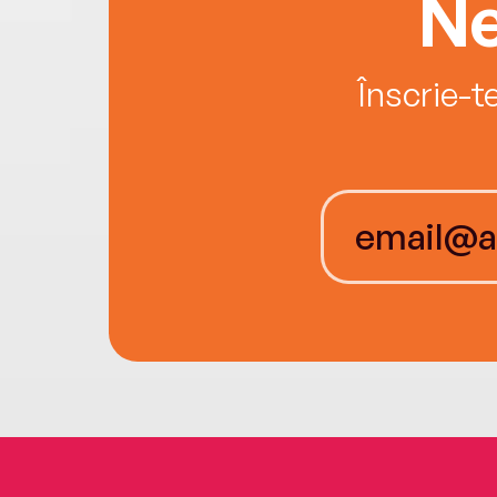
Ne
Înscrie-t