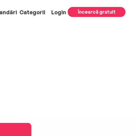
andări
Categorii
Login
Încearcă gratuit