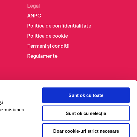
Legal
ANPC
Politica de confidențialitate
Politica de cookie
Termeni și condiții
Regulamente
Sunt ok cu toate
și
 permisiunea
Sunt ok cu selecția
Doar cookie-uri strict necesare