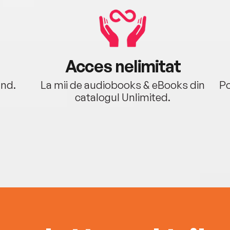
Acces nelimitat
ând.
La mii de audiobooks & eBooks din
Po
catalogul Unlimited.