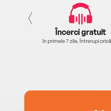
cu tine
Încerci gratuit
oriunde ești.
în primele 7 zile. Întrerupi oric