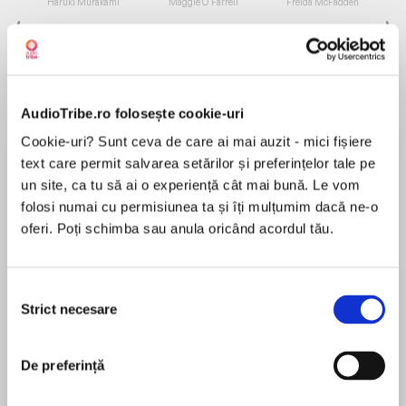
Haruki Murakami
Maggie O'Farrell
Freida McFadden
AudioTribe.ro folosește cookie-uri
Cookie-uri? Sunt ceva de care ai mai auzit - mici fișiere
Elita de Argint (Elita
Diavolul se îmbracă de
Migdală
text care permit salvarea setărilor și preferințelor tale pe
de...
la...
Dani Francis
Lauren Weisberger
Sohn Won-pyung
un site, ca tu să ai o experiență cât mai bună. Le vom
folosi numai cu permisiunea ta și îți mulțumim dacă ne-o
oferi. Poți schimba sau anula oricând acordul tău.
Despre
carte
Selecția
Strict necesare
consimțământului
MAI MULT
În acest moment nu există recenzii
pentru această carte
De preferință