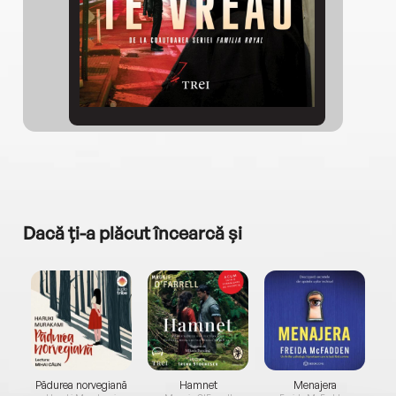
Dacă ți-a plăcut încearcă și
a...
Pădurea norvegiană
Hamnet
Menajera
I