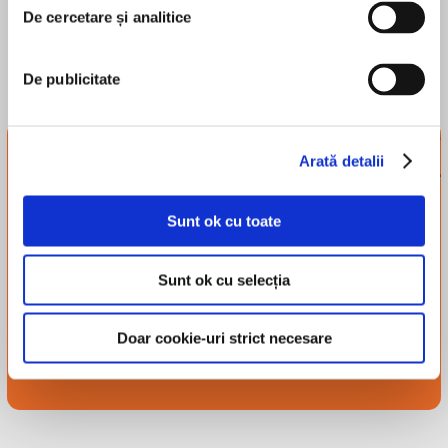
De cercetare și analitice
De publicitate
Newsletter-ul
Arată detalii
tribului
Înscrie-te și-ți trimitem
Sunt ok cu toate
recomandări, recenzii și alte
lucruri simpatice.
Sunt ok cu selecția
Înscriere
Doar cookie-uri strict necesare