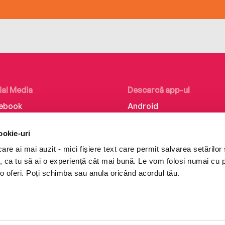
ial Media
Descarcă app-ul
ebook
Android
kedIn
iOS
ookie-uri
tagram
Huawei
re ai mai auzit - mici fișiere text care permit salvarea setărilor 
Tok
te, ca tu să ai o experiență cât mai bună. Le vom folosi numai cu
o oferi. Poți schimba sau anula oricând acordul tău.