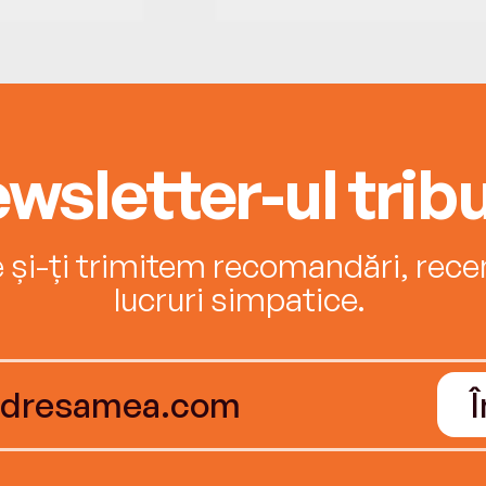
wsletter-ul tribu
e și-ți trimitem recomandări, recenz
lucruri simpatice.