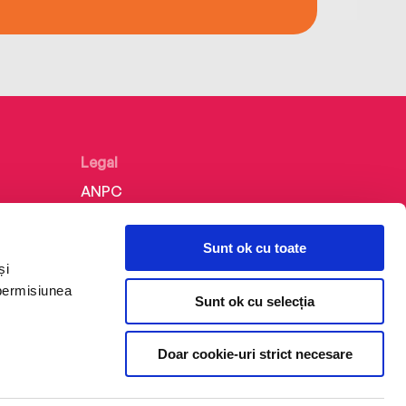
Legal
ANPC
Politica de confidențialitate
Sunt ok cu toate
Politica de cookie
și
Termeni și condiții
 permisiunea
Sunt ok cu selecția
Regulamente
Doar cookie-uri strict necesare