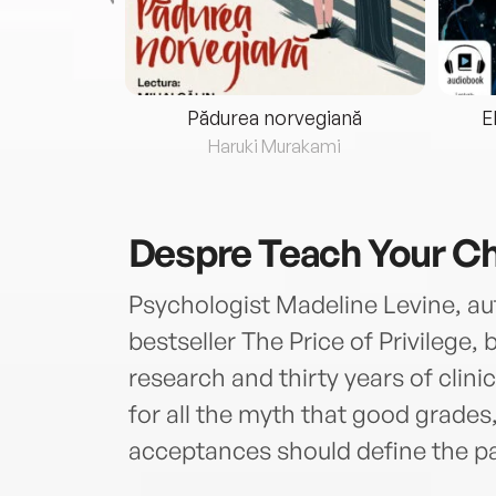
eria...
Pădurea norvegiană
E
ris
Haruki Murakami
Despre
Teach Your Ch
Psychologist Madeline Levine, au
bestseller The Price of Privilege,
research and thirty years of clin
for all the myth that good grades,
acceptances should define the 