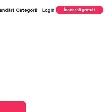
andări
Categorii
Login
Încearcă gratuit