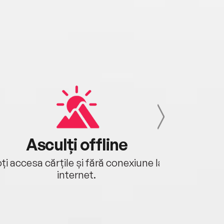
Asculți offline
Aj
ți accesa cărțile și fără conexiune la
Ascultă a
internet.