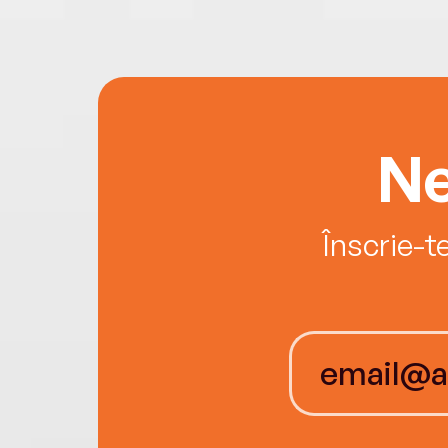
Ne
Înscrie-t