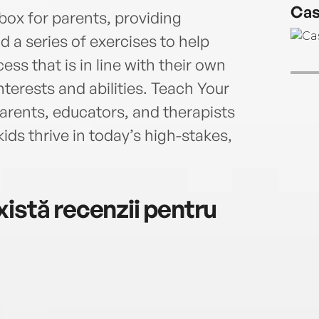
Cas
She l
lbox for parents, providing
is th
d a series of exercises to help
newl
cess that is in line with their own
interests and abilities. Teach Your
parents, educators, and therapists
kids thrive in today’s high-stakes,
istă recenzii pentru