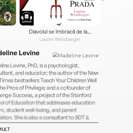
Diavolul se îmbracă de la...
Lauren Weisberger
Fre
eline Levine
ine Levine, PhD, is a psychologist,
ltant, and educator; the author of the New
Times bestsellers Teach Your Children Well
e Price of Privilege; and a cofounder of
enge Success, a project of the Stanford
ol of Education that addresses education
m, student well-being, and parent
tion. She is also a consultant to BDT &
any, a merchant bank that advises and
MULT
ts in founder- and family-led companies.