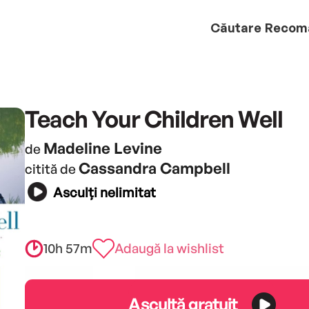
Căutare
Recom
Teach Your Children Well
Madeline Levine
de
Cassandra Campbell
citită de
Asculți nelimitat
10h 57m
Adaugă la wishlist
Ascultă gratuit