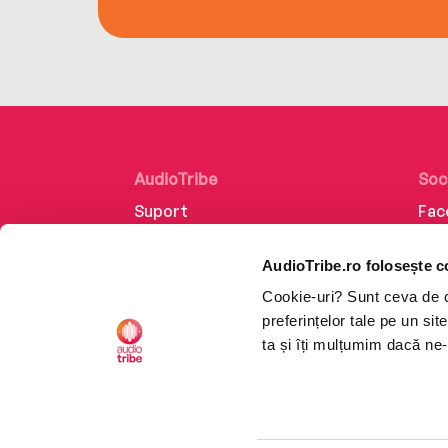
AudioTribe
Soc
Suport
Fac
Despre noi
Lin
AudioTribe.ro folosește c
Creează un cont
Ins
Cookie-uri? Sunt ceva de ca
Cum funcționează
Tik
preferințelor tale pe un si
Retragere din comandă
ta și îți mulțumim dacă ne-