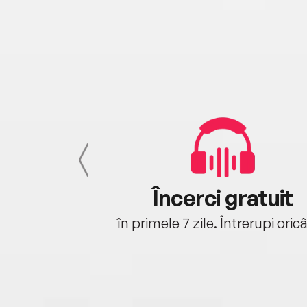
cu tine
Încerci gratuit
oriunde ești.
în primele 7 zile. Întrerupi oric