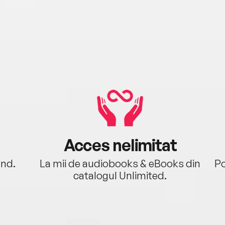
Acces nelimitat
ând.
La mii de audiobooks & eBooks din
Po
catalogul Unlimited.