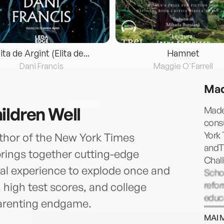
lita de Argint (Elita de...
Hamnet
Dani Francis
Maggie O'Farrell
Mad
ildren Well
Madel
consu
York 
thor of the New York Times
andTh
 brings together cutting-edge
Chall
ical experience to explode once and
Scho
refor
 high test scores, and college
educa
parenting endgame.
Comp
MAI 
inves