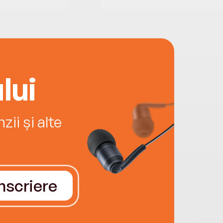
lui
ii și alte
Înscriere