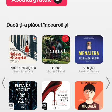
Dacă ți-a plăcut încearcă și
a...
Pădurea norvegiană
Hamnet
Menajera
I
Haruki Murakami
Maggie O'Farrell
Freida McFadden