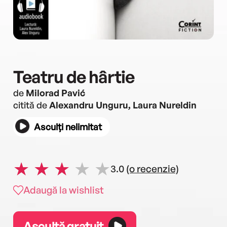
Teatru de hârtie
de
Milorad Pavić
citită de
Alexandru Unguru, Laura Nureldin
Asculți nelimitat
3.0
(o recenzie)
Adaugă la wishlist
Ascultă gratuit