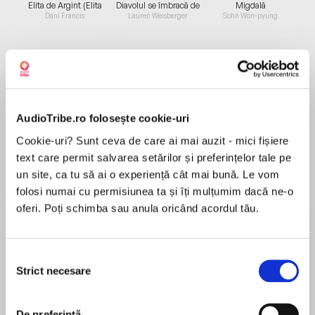
Elita de Argint (Elita
Diavolul se îmbracă de
Migdală
de...
la...
Dani Francis
Lauren Weisberger
Sohn Won-pyung
Despre
carte
AudioTribe.ro folosește cookie-uri
Un „roman-antologie” alcătuit din 38 de
povestiri ale unor scriitori fictivi, cărora li se dau
Cookie-uri? Sunt ceva de care ai mai auzit - mici fișiere
și scurte notițe biobibliografice inventate.
text care permit salvarea setărilor și preferințelor tale pe
Fiecare autor este dintr-una din țările în care
un site, ca tu să ai o experiență cât mai bună. Le vom
opera lui Pavić a fost tradusă. Volumul este
folosi numai cu permisiunea ta și îți mulțumim dacă ne-o
MAI MULT
gândit ca o antologie a literaturii lumii,
oferi. Poți schimba sau anula oricând acordul tău.
În acest moment nu există recenzii
reflectând atât spiritul literaturii locale, cât și
pentru această carte
stilul unic al creației paviciene. Este inclusiv o
povestire scrisă de un autor român, Ion
Selecția
Opulescu, despre o aristocrată care a existat cu
Strict necesare
consimțământului
adevărat, Natalia Cheșco, căsătorită cu Milan I
Milorad Pavić
al Serbiei. Povestirile conțin „sertare” secrete
De preferință