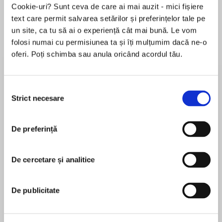
Cookie-uri? Sunt ceva de care ai mai auzit - mici fișiere
text care permit salvarea setărilor și preferințelor tale pe
un site, ca tu să ai o experiență cât mai bună. Le vom
Despre
carte
folosi numai cu permisiunea ta și îți mulțumim dacă ne-o
oferi. Poți schimba sau anula oricând acordul tău.
New York Times bestselling author Chantal
Fernando returns to the Knights of Fury series
with her most complicated hero yet. He may be
Selecția
the epitome of cool, but this MC President isn’t
Strict necesare
consimțământului
called Temper for nothing…
MAI MULT
De preferință
În acest moment nu există recenzii
"If you love MC story lines with danger, intrigue,
pentru această carte
and a steamy yet sweet romance, you need to
get your hands on Temper." –Fresh Fiction
De cercetare și analitice
Chantal Fernando
Every year, the hot, tatted biker comes into
Chantal Fernando is the New York Times, USA
De publicitate
Abbie’s bar, orders whiskey, and asks her out.
Today and Amazon Bestselling Author of
Every year, Abbie turns him down. After all,
numerous novels, including Maybe This Time, The
dating a man that goes by Temper seems like a