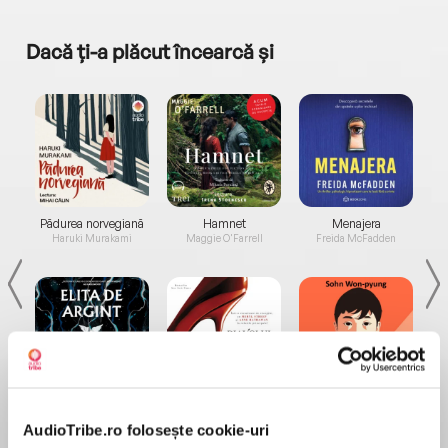
Dacă ți-a plăcut încearcă și
a...
Pădurea norvegiană
Hamnet
Menajera
I
Haruki Murakami
Maggie O'Farrell
Freida McFadden
Elita de Argint (Elita
Diavolul se îmbracă de
Migdală
de...
la...
Dani Francis
Lauren Weisberger
Sohn Won-pyung
AudioTribe.ro folosește cookie-uri