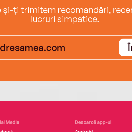
e și-ți trimitem recomandări, recenz
lucruri simpatice.
ial Media
Descarcă app-ul
ebook
Android