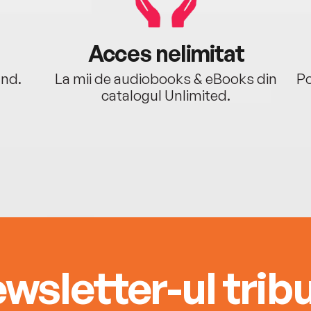
Acces nelimitat
ând.
La mii de audiobooks & eBooks din
Po
catalogul Unlimited.
wsletter-ul tribu