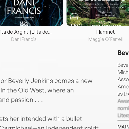
lita de Argint (Elita de...
Hamnet
Dani Francis
Maggie O'Farrell
Bev
Bever
Mich
Assoc
or Beverly Jenkins comes a new
Amer
 in the Old West, where an
as t
d passion . . .
Award
nomi
Liter
ets her intended with a bullet
docu
MAI 
n Carmichael—an independent spirit