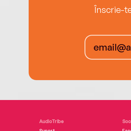
Înscrie-t
AudioTribe
Soc
Suport
Fac