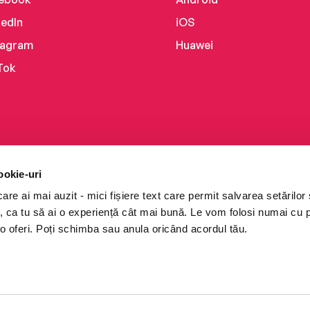
kedIn
iOS
tagram
Huawei
Tok
ookie-uri
re ai mai auzit - mici fișiere text care permit salvarea setărilor 
te, ca tu să ai o experiență cât mai bună. Le vom folosi numai cu
o oferi. Poți schimba sau anula oricând acordul tău.
i books a Cărturești.