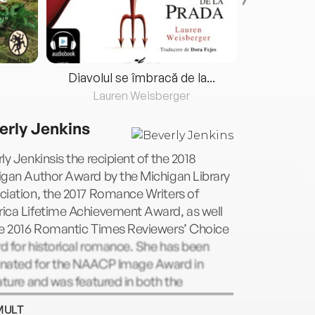
Diavolul se îmbracă de la...
Lauren Weisberger
Fre
erly Jenkins
ly Jenkinsis the recipient of the 2018
igan Author Award by the Michigan Library
iation, the 2017 Romance Writers of
ica Lifetime Achievement Award, as well
he 2016 Romantic Times Reviewers’ Choice
 for historical romance. She has been
nated for the NAACP Image Award in
ature and was featured in both the
mentaryLove Between the Coversand
MULT