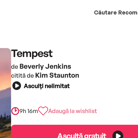
Căutare
Recom
Tempest
Beverly Jenkins
de
Kim Staunton
citită de
Asculți nelimitat
9h 16m
Adaugă la wishlist
Ascultă gratuit