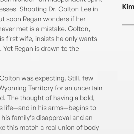
onCB
Kim
ofNig
esses. Shooting Dr. Colton Lee in
charg
but soon Regan wonders if her
const
never met is a mistake. Colton,
peers
s first wife, insists he only wants
from 
maga
. Yet Regan is drawn to the
Colton was expecting. Still, few
yoming Territory for an uncertain
ld. The thought of having a bold,
s life—and in his arms—begins to
his family’s disapproval and an
ke this match a real union of body