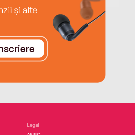
ii și alte
Înscriere
Legal
ANPC