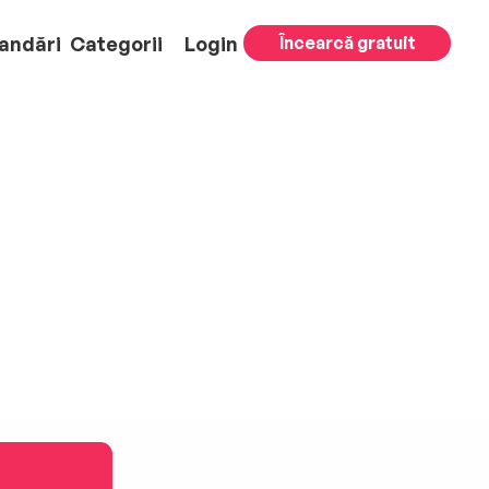
andări
Categorii
Login
Încearcă gratuit