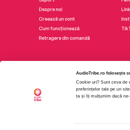
Despre noi
Lin
Creează un cont
Ins
Cum funcționează
Tik
Retragere din comandă
AudioTribe.ro folosește c
Cookie-uri? Sunt ceva de ca
preferințelor tale pe un si
ta și îți mulțumim dacă ne-
Platforma de audiobooks ș