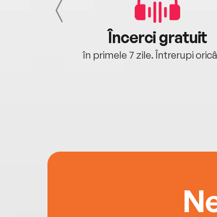
cu tine
Încerci gratuit
oriunde ești.
în primele 7 zile. Întrerupi oric
Ne