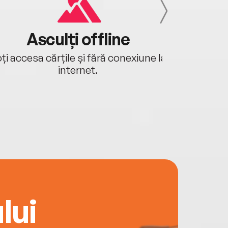
Asculți offline
Aj
ți accesa cărțile și fără conexiune la
Ascultă a
internet.
lui