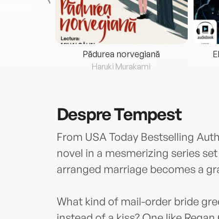
eria...
Pădurea norvegiană
E
ris
Haruki Murakami
Despre
Tempest
From USA Today Bestselling Auth
novel in a mesmerizing series set
arranged marriage becomes a gran
What kind of mail-order bride gre
instead of a kiss? One like Rega