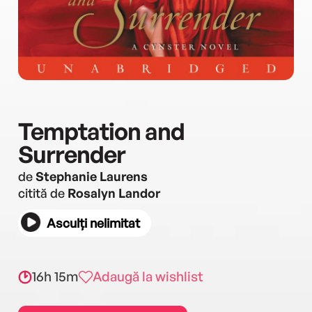
Temptation and
Surrender
de
Stephanie Laurens
citită de
Rosalyn Landor
Asculți nelimitat
16h 15m
Adaugă la wishlist