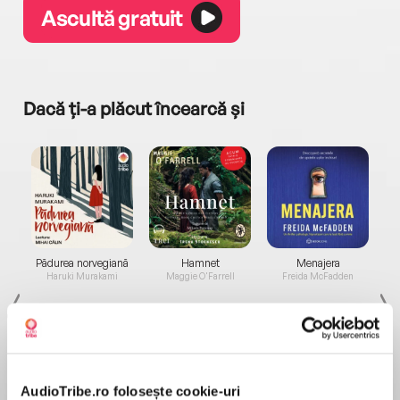
Ascultă gratuit
Dacă ți-a plăcut încearcă și
a...
Pădurea norvegiană
Hamnet
Menajera
I
Haruki Murakami
Maggie O'Farrell
Freida McFadden
AudioTribe.ro folosește cookie-uri