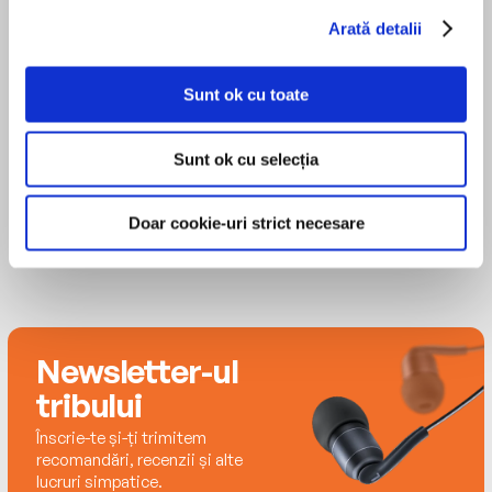
Arată detalii
Rosalyn Landor
Sunt ok cu toate
Sunt ok cu selecția
Doar cookie-uri strict necesare
Newsletter-ul
tribului
Înscrie-te și-ți trimitem
recomandări, recenzii și alte
lucruri simpatice.