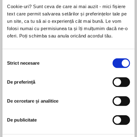
Cookie-uri? Sunt ceva de care ai mai auzit - mici fișiere
Elita de Argint (Elita
Diavolul se îmbracă de
Migdală
de...
la...
text care permit salvarea setărilor și preferințelor tale pe
Dani Francis
Lauren Weisberger
Sohn Won-pyung
un site, ca tu să ai o experiență cât mai bună. Le vom
folosi numai cu permisiunea ta și îți mulțumim dacă ne-o
oferi. Poți schimba sau anula oricând acordul tău.
Despre
carte
Selecția
Stephanie Laurens continues her bestselling
Strict necesare
consimțământului
Cynster series with Temptation and Surrender,
the story of Jonas Tallent, brother-in-law of
Lucifer Cynster, who leaves the ballrooms of
De preferință
London to manage his family’s estate, and his
MAI MULT
romance with lady innkeeper Emily Beauregard.
De cercetare și analitice
În acest moment nu există recenzii
pentru această carte
De publicitate
Stephanie Laurens