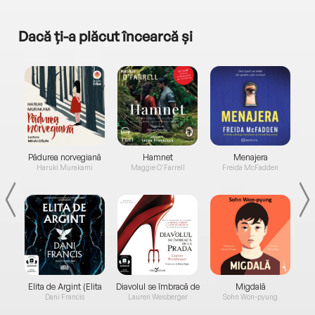
Dacă ți-a plăcut încearcă și
a...
Pădurea norvegiană
Hamnet
Menajera
I
Haruki Murakami
Maggie O'Farrell
Freida McFadden
Elita de Argint (Elita
Diavolul se îmbracă de
Migdală
de...
la...
Dani Francis
Lauren Weisberger
Sohn Won-pyung