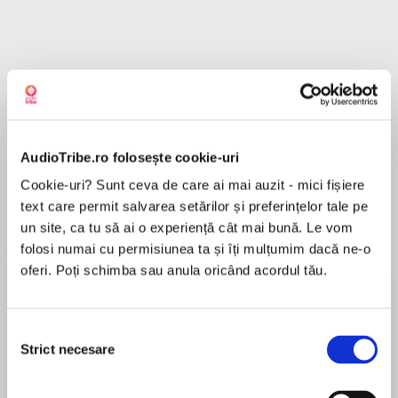
Despre
carte
These irresistible ranchers are guaranteed to
heat up the summer!
AudioTribe.ro folosește cookie-uri
Breaking Bailey's Rulesby Brenda Jackson
Cookie-uri? Sunt ceva de care ai mai auzit - mici fișiere
text care permit salvarea setărilor și preferințelor tale pe
MAI MULT
Rule number one for Bailey Westmoreland:
un site, ca tu să ai o experiență cât mai bună. Le vom
În acest moment nu există recenzii
Never fall for a man who would take her away
folosi numai cu permisiunea ta și îți mulțumim dacă ne-o
pentru această carte
from her tight-knit family’s Colorado home. So
oferi. Poți schimba sau anula oricând acordul tău.
why is she following rancher Walker Rafferty all
the way to Alaska? Bailey tells herself she owes
the sexy loner an apology, and once she gets
Reese Ryan
Selecția
there, it’s only right to stay and help him when
Strict necesare
consimțământului
he’s injured…isn’t it?
Reese Ryan writes sexy, contemporary romance
featuring a diverse cast of complex characters.