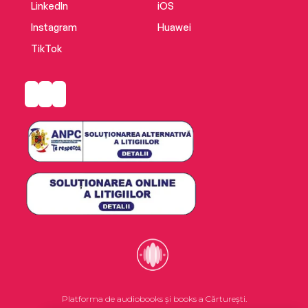
LinkedIn
iOS
Instagram
Huawei
TikTok
Platforma de audiobooks și books a Cărturești.