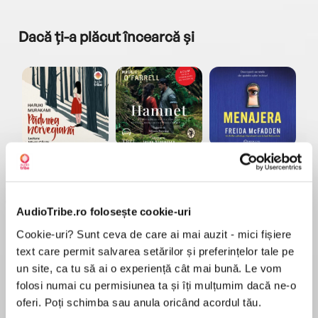
Dacă ți-a plăcut încearcă și
a...
Pădurea norvegiană
Hamnet
Menajera
I
Haruki Murakami
Maggie O'Farrell
Freida McFadden
AudioTribe.ro folosește cookie-uri
Cookie-uri? Sunt ceva de care ai mai auzit - mici fișiere
text care permit salvarea setărilor și preferințelor tale pe
un site, ca tu să ai o experiență cât mai bună. Le vom
folosi numai cu permisiunea ta și îți mulțumim dacă ne-o
Elita de Argint (Elita
Diavolul se îmbracă de
Migdală
de...
la...
Dani Francis
Lauren Weisberger
Sohn Won-pyung
oferi. Poți schimba sau anula oricând acordul tău.