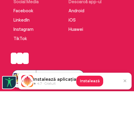
Social Media
Descarcă app-ul
Facebook
Android
LinkedIn
iOS
Instagram
Huawei
TikTok
Instalează aplicația
✕
Instalează
★ 4.7 · Gratuit