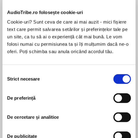
Elita de Argint (Elita
Diavolul se îmbracă de
Migdală
AudioTribe.ro folosește cookie-uri
de...
la...
Dani Francis
Lauren Weisberger
Sohn Won-pyung
Cookie-uri? Sunt ceva de care ai mai auzit - mici fișiere
text care permit salvarea setărilor și preferințelor tale pe
un site, ca tu să ai o experiență cât mai bună. Le vom
folosi numai cu permisiunea ta și îți mulțumim dacă ne-o
Despre
carte
oferi. Poți schimba sau anula oricând acordul tău.
“Delightful.”
Selecția
—Nora Roberts
Strict necesare
consimțământului
MAI MULT
De preferință
În acest moment nu există recenzii
A perennial New York Times bestselling author,
pentru această carte
whose books have reached as high as #1, Julia
De cercetare și analitice
Quinn returns with Ten Things I Love About You,
another clever, witty, and delightful historical
romance. Author Jill Barnett calls the
De publicitate
Julia Quinn