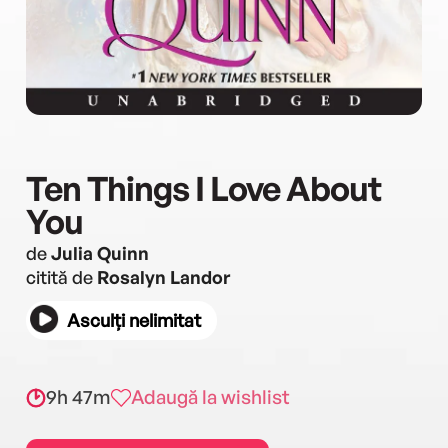
Ten Things I Love About
You
de
Julia Quinn
citită de
Rosalyn Landor
Asculți nelimitat
9h 47m
Adaugă la wishlist