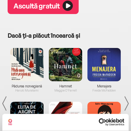
Ascultă gratuit
Dacă ți-a plăcut încearcă și
a...
Pădurea norvegiană
Hamnet
Menajera
I
Haruki Murakami
Maggie O'Farrell
Freida McFadden