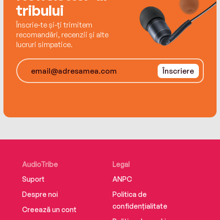
tribului
Înscrie-te și-ți trimitem
recomandări, recenzii și alte
lucruri simpatice.
Înscriere
AudioTribe
Legal
Suport
ANPC
Despre noi
Politica de
confidențialitate
Creează un cont