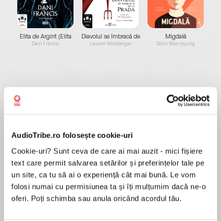
Elita de Argint (Elita
Diavolul se îmbracă de
Migdală
de...
la...
Dani Francis
Lauren Weisberger
Sohn Won-pyung
Despre
carte
Declan. Îmi e scris să devin următorul director
executiv al imperiului media pe care îl deține
AudioTribe.ro folosește cookie-uri
familia mea. Singurul impediment? Clauza de
Cookie-uri? Sunt ceva de care ai mai auzit - mici fișiere
moștenire a bunicului. Să-i împlinesc ultima
text care permit salvarea setărilor și preferințelor tale pe
dorință, aceea de a mă căsători și de a avea un
MAI MULT
un site, ca tu să ai o experiență cât mai bună. Le vom
urmaș, părea o misiune imposibilă, până când
Recenzii
folosi numai cu permisiunea ta și îți mulțumim dacă ne-o
asistenta mea personală s-a oferit să mă ajute.
oferi. Poți schimba sau anula oricând acordul tău.
Căsătoria noastră trebuia să fie soluția perfectă
pentru cea mai dificilă dintre problemele cu
genial.