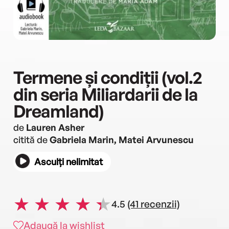
Termene și condiții (vol.2
din seria Miliardarii de la
Dreamland)
de
Lauren Asher
citită de
Gabriela Marin, Matei Arvunescu
Asculți nelimitat
4.5
(41 recenzii)
Adaugă la wishlist