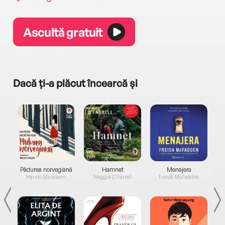
Ascultă gratuit
Dacă ți-a plăcut încearcă și
a...
Pădurea norvegiană
Hamnet
Menajera
I
Haruki Murakami
Maggie O'Farrell
Freida McFadden