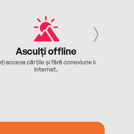
Asculți offline
Aj
ți accesa cărțile și fără conexiune la
Ascultă a
internet.