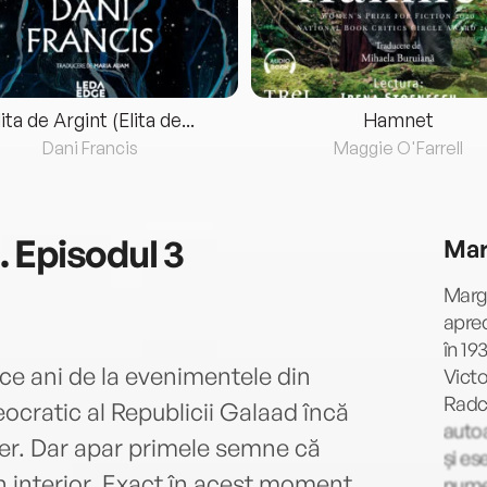
lita de Argint (Elita de...
Hamnet
Dani Francis
Maggie O'Farrell
 Episodul 3
Mar
Marg
aprec
în 19
ce ani de la evenimentele din
Victo
Radcl
eocratic al Republicii Galaad încă
auto
fier. Dar apar primele semne că
și es
n interior. Exact în acest moment
numer