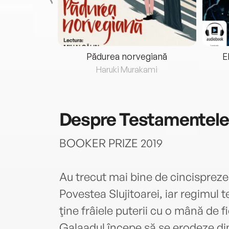
eria...
Pădurea norvegiană
E
ris
Haruki Murakami
Despre
Testamentele.
BOOKER PRIZE 2019
Au trecut mai bine de cincispreze
Povestea Slujitoarei, iar regimul t
ţine frâiele puterii cu o mână de 
Galaadul începe să se erodeze di