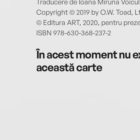
Traducere de Ioana Miruna Voicu
Copyright © 2019 by O.W. Toad, L
© Editura ART, 2020, pentru preze
ISBN 978-630-368-237-2
În acest moment nu ex
această carte