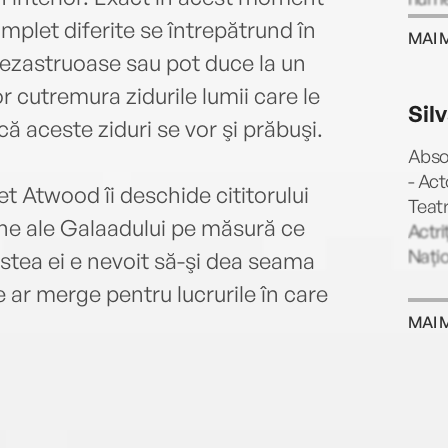
Award
omplet diferite se întrepătrund în
MAI 
Handm
dezastruoase sau pot duce la un
baza 
r cutremura zidurile lumii care le
Gille
Sil
Prize
 aceste ziduri se vor şi prăbuşi.
2000
Absol
2019)
- Act
t Atwood îi deschide cititorului
la M
Teatr
Liter
ne ale Galaadului pe măsură ce
Actri
Națio
stea ei e nevoit să-şi dea seama
e ar merge pentru lucrurile în care
MAI 