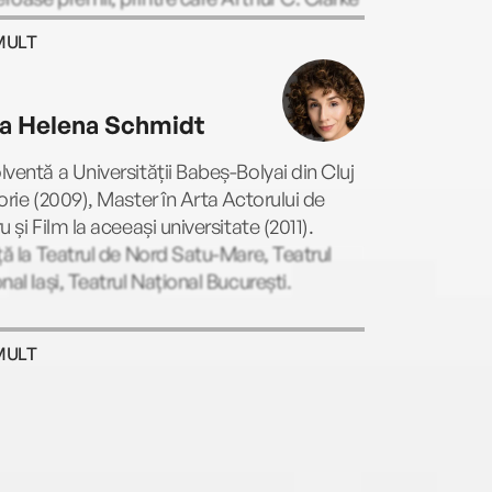
 pentru Povestea slujitoarei (The
MULT
aid’s Tale, 1987, roman care a stat la
serialului de mare succes marca Hulu),
r Prize pentru Alias Grace (1996), Booker
va Helena Schmidt
 pentru Asasinul orb (The Blind Assassin,
) și pentru Testamentele (The Testaments,
ventă a Universității Babeș-Bolyai din Cluj
. Romanul Penelopiada a fost nominalizat
orie (2009), Master în Arta Actorului de
ythopoeic Fantasy Award for Adult
u și Film la aceeași universitate (2011).
ature în 2006.
ță la Teatrul de Nord Satu-Mare, Teatrul
nal Iași, Teatrul Național București.
MULT