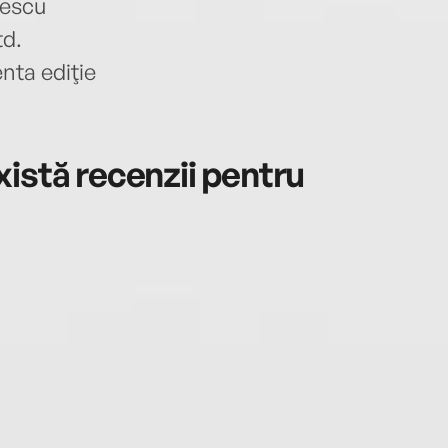
lescu
td.
nta ediţie
istă recenzii pentru