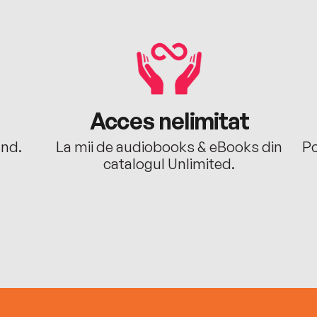
Acces nelimitat
ând.
La mii de audiobooks & eBooks din
Po
catalogul Unlimited.