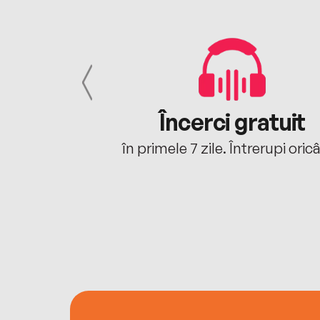
cu tine
Încerci gratuit
oriunde ești.
în primele 7 zile. Întrerupi oric