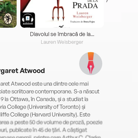
Diavolul se îmbracă de la...
Lauren Weisberger
Fre
garet Atwood
aret Atwood este una dintre cele mai
iate scriitoare contemporane. S-a născut
39 la Ottawa, în Canada, și a studiat la
ria College (University of Toronto) și
iffe College (Harvard University). Este
area a peste 50 de volume de proză, poezie
euri, publicate în 45 de țări. A câștigat
oase premii, printre care Arthur C. Clarke