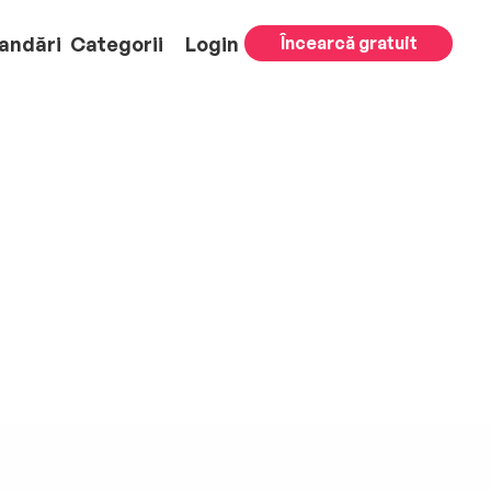
andări
Categorii
Login
Încearcă gratuit