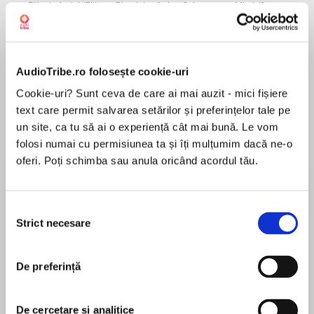
Elita de Argint (Elita
Diavolul se îmbracă de
Migdală
de...
la...
Dani Francis
Lauren Weisberger
Sohn Won-pyung
AudioTribe.ro folosește cookie-uri
Despre
carte
Cookie-uri? Sunt ceva de care ai mai auzit - mici fișiere
text care permit salvarea setărilor și preferințelor tale pe
BOOKER PRIZE 2019
un site, ca tu să ai o experiență cât mai bună. Le vom
folosi numai cu permisiunea ta și îți mulțumim dacă ne-o
Au trecut mai bine de cincisprezece ani de la
oferi. Poți schimba sau anula oricând acordul tău.
evenimentele din Povestea Slujitoarei, iar
regimul teocratic al Republicii Galaad încă ţine
MAI MULT
frâiele puterii cu o mână de fier. Dar apar
Selecția
În acest moment nu există recenzii
primele semne că Galaadul începe să se
Strict necesare
consimțământului
pentru această carte
erodeze din interior. Exact în acest moment de
răscruce, vieţile a trei femei complet diferite se
De preferință
întrepătrund în mod neaşteptat. Urmările pot fi
dezastruoase sau pot duce la un viitor mai bun,
Margaret Atwood
dar cu siguranţă vor cutremura zidurile lumii
De cercetare și analitice