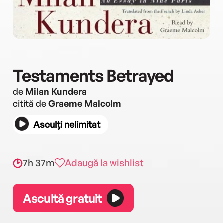
Testaments Betrayed
de
Milan Kundera
citită de
Graeme Malcolm
Asculți nelimitat
7h 37m
Adaugă la wishlist
Ascultă gratuit