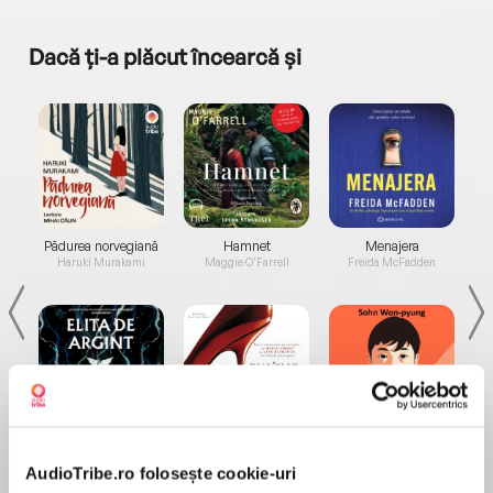
Dacă ți-a plăcut încearcă și
a...
Pădurea norvegiană
Hamnet
Menajera
I
Haruki Murakami
Maggie O'Farrell
Freida McFadden
Elita de Argint (Elita
Diavolul se îmbracă de
Migdală
de...
la...
Dani Francis
Lauren Weisberger
Sohn Won-pyung
AudioTribe.ro folosește cookie-uri