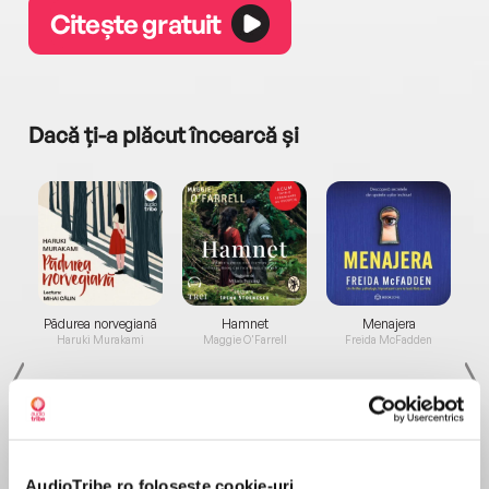
Citește gratuit
Dacă ți-a plăcut încearcă și
a...
Pădurea norvegiană
Hamnet
Menajera
I
Haruki Murakami
Maggie O'Farrell
Freida McFadden
AudioTribe.ro folosește cookie-uri