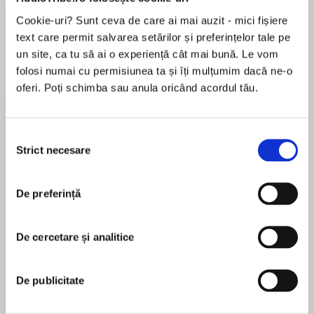
Cookie-uri? Sunt ceva de care ai mai auzit - mici fișiere
Elita de Argint (Elita
Diavolul se îmbracă de
Migdală
de...
la...
Dani Francis
Lauren Weisberger
Sohn Won-pyung
text care permit salvarea setărilor și preferințelor tale pe
un site, ca tu să ai o experiență cât mai bună. Le vom
folosi numai cu permisiunea ta și îți mulțumim dacă ne-o
oferi. Poți schimba sau anula oricând acordul tău.
Despre
carte
Prefață de Daniel David
Selecția
Strict necesare
consimțământului
De preferință
„Acelora care ar putea crede că testarea
MAI MULT
standardizată are numai știința, nu și povestea
În acest moment nu există recenzii
ei, le recomandăm lucrarea distinsului profesor
De cercetare și analitice
pentru această carte
Dragoș Iliescu. Este cea mai frumoasă, mai
captivantă și mai completă poveste a testării
De publicitate
scrisă vreodată pentru publicul larg, cu
personaje care prind viață, care-și împărtășesc